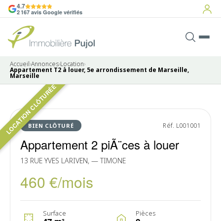
4.7
2 167 avis Google vérifiés
Accueil
›
Annonces
›
Location
›
Appartement T2 à louer, 5e arrondissement de Marseille,
Marseille
LOCATION CLÔTURÉE
Pas de photo disponible
LOUÉ
Réf. L001001
BIEN CLÔTURÉ
Appartement 2 piÃ¨ces à louer
13 RUE YVES LARIVEN, — TIMONE
460 €/mois
Surface
Pièces