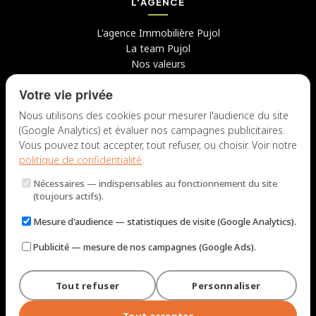
L'AGENCE
L'agence Immobilière Pujol
La team Pujol
Nos valeurs
Avis clients
Votre vie privée
Conseils
Candidater chez nous
Nous utilisons des cookies pour mesurer l'audience du site
(Google Analytics) et évaluer nos campagnes publicitaires.
NOUS CONTACTER
Vous pouvez tout accepter, tout refuser, ou choisir. Voir notre
politique de confidentialité
.
7 rue du Docteur Fiolle, 13006 Marseille
Nécessaires
— indispensables au fonctionnement du site
Lun – Jeu : 9h – 12h / 14h – 18h
(toujours actifs).
Ven : 9h – 12h / 14h – 17h
Mesure d'audience
— statistiques de visite (Google Analytics).
NOUS ÉCRIRE
Publicité
— mesure de nos campagnes (Google Ads).
Tout refuser
Personnaliser
© 2026 Immobilière Pujol — Marseille. Tous droits réservés.
Mentions légales et tarifs
Politique de confidentialité
Plan du site
Tout accepter
Gérer les cookies