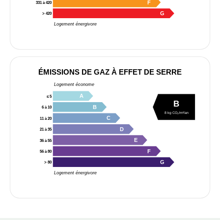
F
331 à 420
G
> 420
Logement énergivore
ÉMISSIONS DE GAZ À EFFET DE SERRE
Logement économe
A
≤ 5
B
B
6 à 10
8 kg CO₂/m²/an
C
11 à 20
D
21 à 35
E
36 à 55
F
56 à 80
G
> 80
Logement énergivore