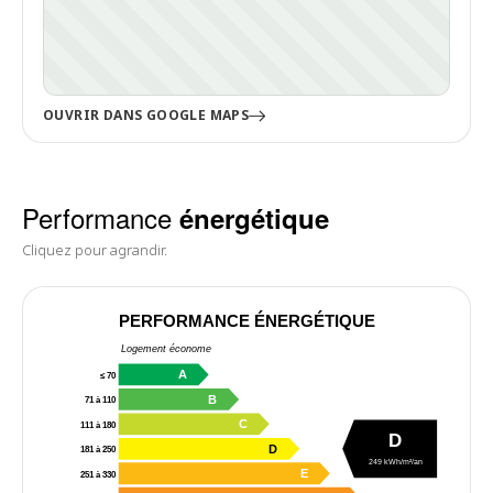
OUVRIR DANS GOOGLE MAPS
Performance
énergétique
Cliquez pour agrandir.
PERFORMANCE ÉNERGÉTIQUE
Logement économe
A
≤ 70
B
71 à 110
C
111 à 180
D
D
181 à 250
249 kWh/m²/an
E
251 à 330