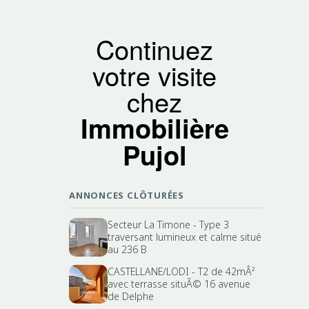
Continuez
votre visite
chez
Immobilière
Pujol
ANNONCES CLÔTURÉES
Secteur La Timone - Type 3
traversant lumineux et calme situé
au 236 B
CASTELLANE/LODI - T2 de 42mÂ²
avec terrasse situÃ© 16 avenue
de Delphe