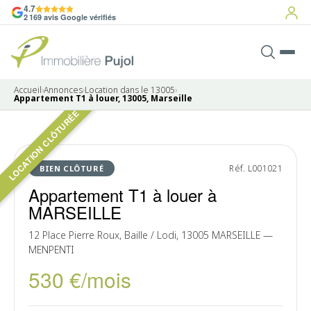
4.7
2 169 avis Google vérifiés
Accueil
›
Annonces
›
Location dans le 13005
›
Appartement T1 à louer, 13005, Marseille
LOCATION CLÔTURÉE
4 photos
LOUÉ
Réf. L001021
BIEN CLÔTURÉ
Appartement T1 à louer à
MARSEILLE
12 Place Pierre Roux, Baille / Lodi, 13005 MARSEILLE —
MENPENTI
530 €/mois