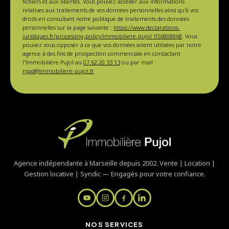
fichiers et aux libertés. Vous pouvez accéder aux informations
relatives aux traitements de vos données personnelles ainsi qu'à vos
droits en consultant notre politique de traitements des données
personnelles sur la page suivante :
https://www.declarations-
juridiques.fr/processing-policy/immobiliere-pujol_056808868
. Vous
pouvez vous opposer à ce que vos données soient utilisées par notre
agence à des fins de prospection commerciale en contactant
l'Immobilière Pujol au
07 62 20 33 13
ou par mail :
rgpd@immobiliere-pujol.fr
Agence indépendante à Marseille depuis 2002. Vente | Location |
Gestion locative | Syndic — Engagés pour votre confiance.
NOS SERVICES