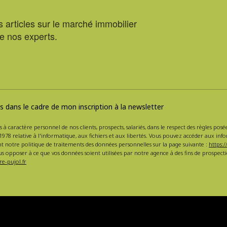
 articles sur le marché immobilier
de nos experts.
 dans le cadre de mon inscription à la newsletter
s à caractère personnel de nos clients, prospects, salariés, dans le respect des règles po
1978 relative à l'informatique, aux fichiers et aux libertés. Vous pouvez accéder aux inf
nt notre politique de traitements des données personnelles sur la page suivante :
https:/
s opposer à ce que vos données soient utilisées par notre agence à des fins de prospe
e-pujol.fr