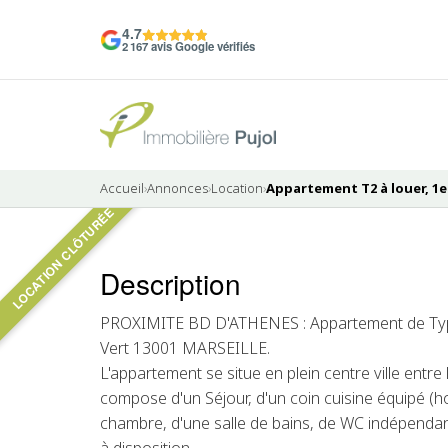
4.7
2 167 avis Google vérifiés
Accueil
›
Annonces
›
Location
›
Appartement T2 à louer, 1e
LOCATION CLÔTURÉE
Pas de photo disponible
Description
LOUÉ
PROXIMITE BD D'ATHENES : Appartement de Type
Vert 13001 MARSEILLE.
L'appartement se situe en plein centre ville entre l
compose d'un Séjour, d'un coin cuisine équipé (hot
chambre, d'une salle de bains, de WC indépenda