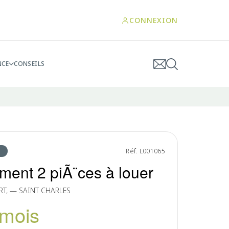
CONNEXION
NCE
CONSEILS
Réf. L001065
ment 2 piÃ¨ces à louer
ERT, — SAINT CHARLES
/mois