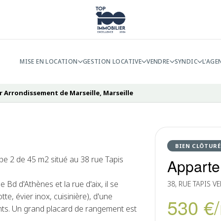
MISE EN LOCATION
GESTION LOCATIVE
VENDRE
SYNDIC
L'AGE
r Arrondissement de Marseille, Marseille
BIEN CLÔTURÉ
 2 de 45 m2 situé au 38 rue Tapis
Apparte
e Bd d'Athènes et la rue d'aix, il se
38, RUE TAPIS V
te, évier inox, cuisinière), d'une
530 €
nts. Un grand placard de rangement est