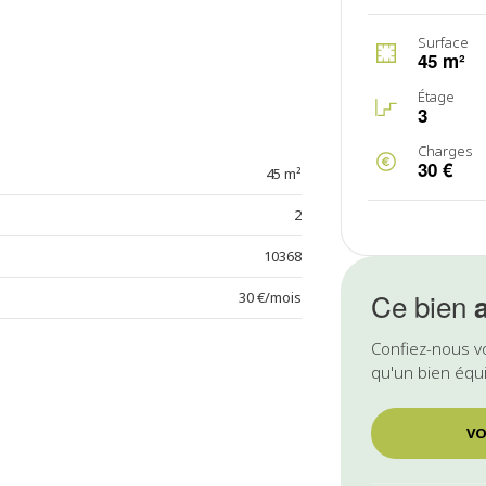
Surface
45 m²
Étage
3
Charges
30 €
45 m²
2
10368
Ce bien
30 €/mois
Confiez-nous v
qu'un bien équi
VO