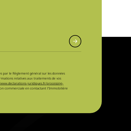
sées par le Règlement général sur les données
ormations relatives aux traitements de vos
/www.declarations-juridiques.fr/processing-
ction commerciale en contactant l'Immobilière