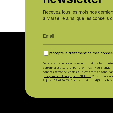
Recevez tous les mois nos derniers
à Marseille ainsi que les conseils 
J'accepte le traitement de mes données
Dans le cadre de nos activités, nous traitons les donnée
personnelles (RGPD) et par la loi n°78-17 du 6 janvier 
données personnelles ainsi qu'à vos droits en consulta
policy/immobiliere-pujol_056808868
. Vous pouvez vou
Pujol au
07 62 20 33 13
ou par mail :
rgpd@immobilier