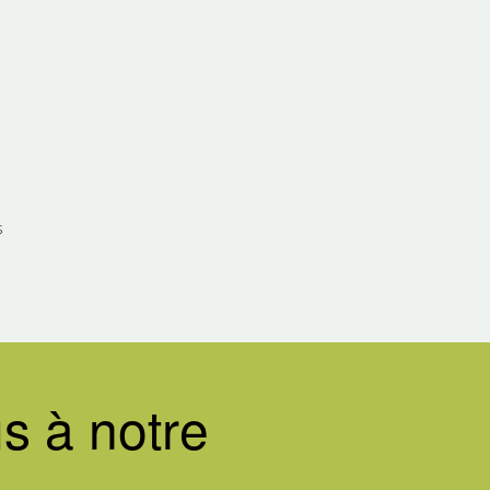
G
s
s à notre