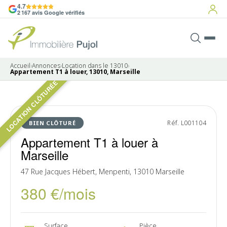
4.7
2 167 avis Google vérifiés
Accueil
›
Annonces
›
Location dans le 13010
›
Appartement T1 à louer, 13010, Marseille
LOCATION CLÔTURÉE
5 photos
LOUÉ
Réf. L001104
BIEN CLÔTURÉ
Appartement T1 à louer à
Marseille
47 Rue Jacques Hébert, Menpenti, 13010 Marseille
380 €/mois
Surface
Pièce