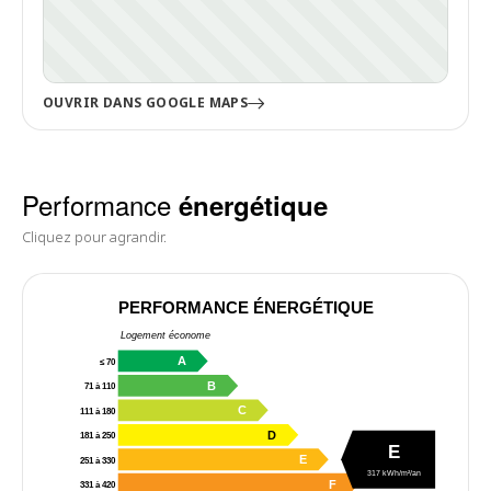
OUVRIR DANS GOOGLE MAPS
Performance
énergétique
Cliquez pour agrandir.
PERFORMANCE ÉNERGÉTIQUE
Logement économe
A
≤ 70
B
71 à 110
C
111 à 180
D
181 à 250
E
E
251 à 330
317 kWh/m²/an
F
331 à 420