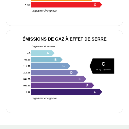
G
> 420
Logement énergivore
ÉMISSIONS DE GAZ À EFFET DE SERRE
Logement économe
A
≤ 5
B
6 à 10
C
C
11 à 20
16 kg CO₂/m²/an
D
21 à 35
E
36 à 55
F
56 à 80
G
> 80
Logement énergivore