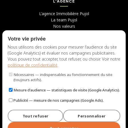
L'AGENCE
L'agence Immobilière Pujol
La team Pujol
Nos valeurs
Avis clients
Votre vie privée
Conseils
Candidater chez nous
Nous utilisons des cookies pour mesurer l'audience du site
(Google Analytics) et évaluer nos campagnes publicitaires.
NOUS CONTACTER
Vous pouvez tout accepter, tout refuser, ou choisir. Voir notre
politique de confidentialité
.
7 rue du Docteur Fiolle, 13006 Marseille
Nécessaires
— indispensables au fonctionnement du site
Lun – Jeu : 9h – 12h / 14h – 18h
(toujours actifs).
Ven : 9h – 12h / 14h – 17h
Mesure d'audience
— statistiques de visite (Google Analytics).
NOUS ÉCRIRE
Publicité
— mesure de nos campagnes (Google Ads).
Tout refuser
Personnaliser
© 2026 Immobilière Pujol — Marseille. Tous droits réservés.
Mentions légales et tarifs
Politique de confidentialité
Plan du site