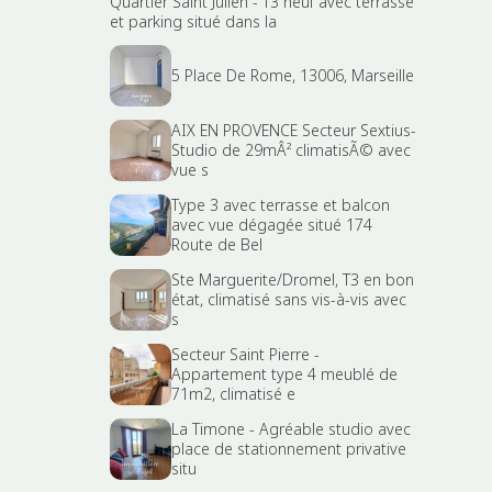
Quartier Saint Julien - T3 neuf avec terrasse
et parking situé dans la
5 Place De Rome, 13006, Marseille
AIX EN PROVENCE Secteur Sextius-
Studio de 29mÂ² climatisÃ© avec
vue s
Type 3 avec terrasse et balcon
avec vue dégagée situé 174
Route de Bel
Ste Marguerite/Dromel, T3 en bon
état, climatisé sans vis-à-vis avec
s
Secteur Saint Pierre -
Appartement type 4 meublé de
71m2, climatisé e
La Timone - Agréable studio avec
place de stationnement privative
situ