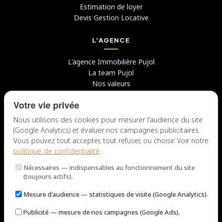
Estimation de loyer
Devis Gestion Locative
L'AGENCE
L'agence Immobilière Pujol
La team Pujol
Nos valeurs
Avis clients
Votre vie privée
Conseils
Candidater chez nous
Nous utilisons des cookies pour mesurer l'audience du site
(Google Analytics) et évaluer nos campagnes publicitaires.
NOUS CONTACTER
Vous pouvez tout accepter, tout refuser, ou choisir. Voir notre
politique de confidentialité
.
7 rue du Docteur Fiolle, 13006 Marseille
Nécessaires
— indispensables au fonctionnement du site
Lun – Jeu : 9h – 12h / 14h – 18h
(toujours actifs).
Ven : 9h – 12h / 14h – 17h
Mesure d'audience
— statistiques de visite (Google Analytics).
NOUS ÉCRIRE
Publicité
— mesure de nos campagnes (Google Ads).