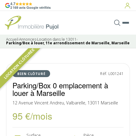
4.7
2 169 avis Google vérifiés
Accueil
›
Annonces
›
Location dans le 13011
›
Parking/Box à louer, 11e arrondissement de Marseille, Marseille
LOCATION CLÔTURÉE
LOUÉ
Réf. L001241
BIEN CLÔTURÉ
Parking/Box 0 emplacement à
louer à Marseille
12 Avenue Vincent Andreu, Valbarelle, 13011 Marseille
95 €/mois
Surface
Pièce