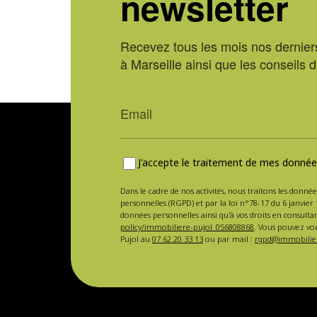
newsletter
Recevez tous les mois nos derniers
à Marseille ainsi que les conseils 
J'accepte le traitement de mes données
Dans le cadre de nos activités, nous traitons les donnée
personnelles (RGPD) et par la loi n°78-17 du 6 janvier 
données personnelles ainsi qu'à vos droits en consulta
policy/immobiliere-pujol_056808868
. Vous pouvez vou
Pujol au
07 62 20 33 13
ou par mail :
rgpd@immobilier