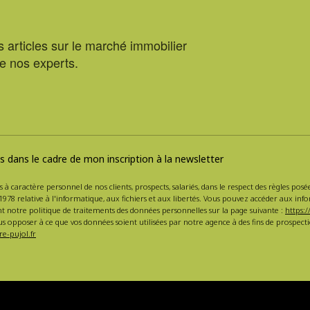
 articles sur le marché immobilier
de nos experts.
 dans le cadre de mon inscription à la newsletter
s à caractère personnel de nos clients, prospects, salariés, dans le respect des règles po
1978 relative à l'informatique, aux fichiers et aux libertés. Vous pouvez accéder aux inf
nt notre politique de traitements des données personnelles sur la page suivante :
https:/
s opposer à ce que vos données soient utilisées par notre agence à des fins de prospe
e-pujol.fr