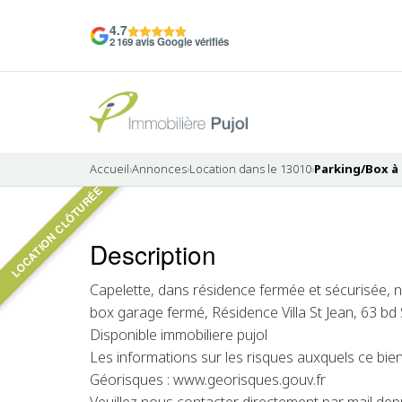
4.7
2 169 avis Google vérifiés
Accueil
›
Annonces
›
Location dans le 13010
›
Parking/Box à l
LOCATION CLÔTURÉE
Description
LOUÉ
Capelette, dans résidence fermée et sécurisée, 
box garage fermé, Résidence Villa St Jean, 63 bd 
Disponible immobiliere pujol
Les informations sur les risques auxquels ce bien
Géorisques : www.georisques.gouv.fr