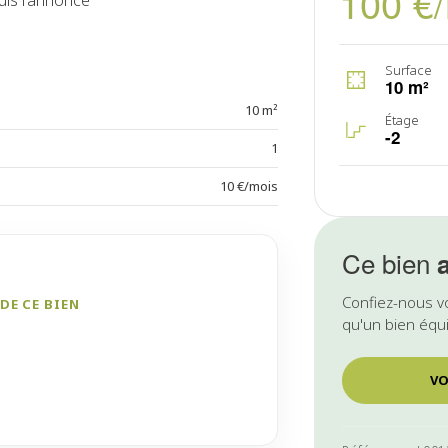
100 €
uis l'annonce
Surface
10 m²
10 m²
Étage
-2
1
10 €/mois
Ce bien
Confiez-nous v
DE CE BIEN
qu'un bien équi
VO