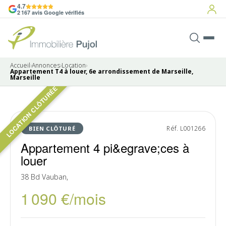
4.7
2 167 avis Google vérifiés
Accueil
›
Annonces
›
Location
›
Appartement T4 à louer, 6e arrondissement de Marseille,
Marseille
LOCATION CLÔTURÉE
Pas de photo disponible
LOUÉ
Réf. L001266
BIEN CLÔTURÉ
Appartement 4 pi&egrave;ces à
louer
38 Bd Vauban,
1 090 €/mois