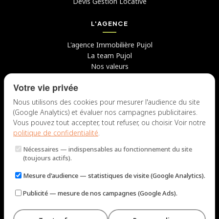
Devis Gestion Locative
L'AGENCE
L'agence Immobilière Pujol
La team Pujol
Nos valeurs
Avis clients
Votre vie privée
Conseils
Candidater chez nous
Nous utilisons des cookies pour mesurer l'audience du site
(Google Analytics) et évaluer nos campagnes publicitaires.
NOUS CONTACTER
Vous pouvez tout accepter, tout refuser, ou choisir. Voir notre
politique de confidentialité
.
7 rue du Docteur Fiolle, 13006 Marseille
Nécessaires
— indispensables au fonctionnement du site
Lun – Jeu : 9h – 12h / 14h – 18h
(toujours actifs).
Ven : 9h – 12h / 14h – 17h
Mesure d'audience
— statistiques de visite (Google Analytics).
NOUS ÉCRIRE
Publicité
— mesure de nos campagnes (Google Ads).