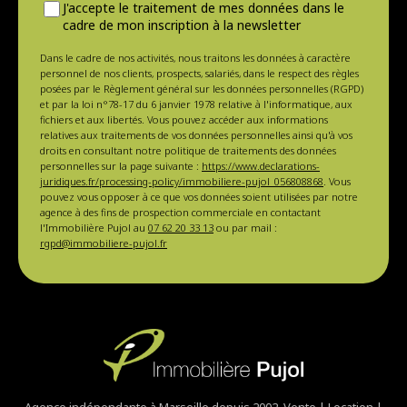
J'accepte le traitement de mes données dans le
cadre de mon inscription à la newsletter
Dans le cadre de nos activités, nous traitons les données à caractère
personnel de nos clients, prospects, salariés, dans le respect des règles
posées par le Règlement général sur les données personnelles (RGPD)
et par la loi n°78-17 du 6 janvier 1978 relative à l'informatique, aux
fichiers et aux libertés. Vous pouvez accéder aux informations
relatives aux traitements de vos données personnelles ainsi qu'à vos
droits en consultant notre politique de traitements des données
personnelles sur la page suivante :
https://www.declarations-
juridiques.fr/processing-policy/immobiliere-pujol_056808868
. Vous
pouvez vous opposer à ce que vos données soient utilisées par notre
agence à des fins de prospection commerciale en contactant
l'Immobilière Pujol au
07 62 20 33 13
ou par mail :
rgpd@immobiliere-pujol.fr
Agence indépendante à Marseille depuis 2002. Vente | Location |