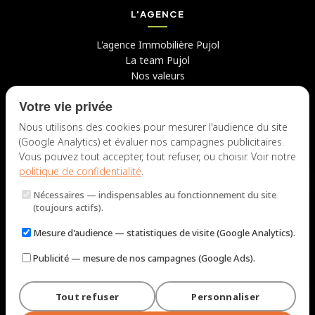
L'AGENCE
L'agence Immobilière Pujol
La team Pujol
Nos valeurs
Avis clients
Votre vie privée
Conseils
Candidater chez nous
Nous utilisons des cookies pour mesurer l'audience du site
(Google Analytics) et évaluer nos campagnes publicitaires.
NOUS CONTACTER
Vous pouvez tout accepter, tout refuser, ou choisir. Voir notre
politique de confidentialité
.
7 rue du Docteur Fiolle, 13006 Marseille
Nécessaires
— indispensables au fonctionnement du site
Lun – Jeu : 9h – 12h / 14h – 18h
(toujours actifs).
Ven : 9h – 12h / 14h – 17h
Mesure d'audience
— statistiques de visite (Google Analytics).
NOUS ÉCRIRE
Publicité
— mesure de nos campagnes (Google Ads).
Tout refuser
Personnaliser
© 2026 Immobilière Pujol — Marseille. Tous droits réservés.