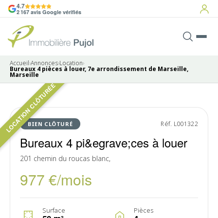
4.7
2 167 avis Google vérifiés
Accueil
›
Annonces
›
Location
›
Bureaux 4 pièces à louer, 7e arrondissement de Marseille,
Marseille
LOCATION CLÔTURÉE
Pas de photo disponible
LOUÉ
Réf. L001322
BIEN CLÔTURÉ
Bureaux 4 pi&egrave;ces à louer
201 chemin du roucas blanc,
977 €/mois
Surface
Pièces