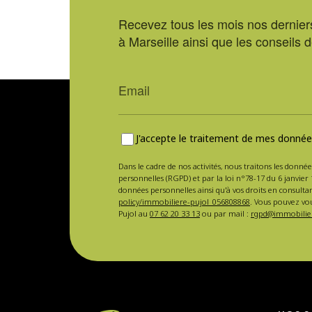
Recevez tous les mois nos derniers
à Marseille ainsi que les conseils 
J'accepte le traitement de mes données
Dans le cadre de nos activités, nous traitons les donnée
personnelles (RGPD) et par la loi n°78-17 du 6 janvier 
données personnelles ainsi qu'à vos droits en consulta
policy/immobiliere-pujol_056808868
. Vous pouvez vou
Pujol au
07 62 20 33 13
ou par mail :
rgpd@immobilier