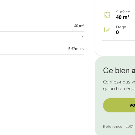
Surface
40 m²
40 m²
Étage
0
1
5 €/mois
Ce bien
Confiez-nous v
qu'un bien équi
VO
Référence : L00