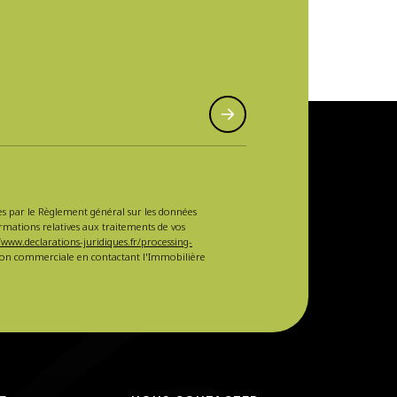
sées par le Règlement général sur les données
ormations relatives aux traitements de vos
/www.declarations-juridiques.fr/processing-
ction commerciale en contactant l'Immobilière