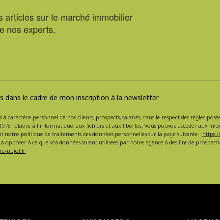
 articles sur le marché immobilier
de nos experts.
 dans le cadre de mon inscription à la newsletter
s à caractère personnel de nos clients, prospects, salariés, dans le respect des règles po
1978 relative à l'informatique, aux fichiers et aux libertés. Vous pouvez accéder aux inf
nt notre politique de traitements des données personnelles sur la page suivante :
https:/
s opposer à ce que vos données soient utilisées par notre agence à des fins de prospe
e-pujol.fr