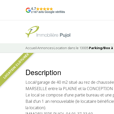
4.7
2 167 avis Google vérifiés
Accueil
›
Annonces
›
Location dans le 13005
›
Parking/Box à l
LOCATION CLÔTURÉE
Description
LOUÉ
Local/garage de 40 m2 situé au rez de chaussé
MARSEILLE entre la PLAINE et la CONCEPTION
Le local se compose d'une partie bureau et une 
Bail d'un 1 an renouvelable (le locataire bénéfic
la location).