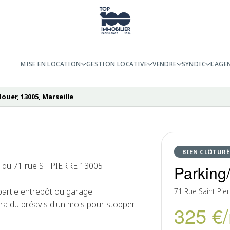
MISE EN LOCATION
GESTION LOCATIVE
VENDRE
SYNDIC
L'AGE
ouer, 13005, Marseille
BIEN CLÔTURÉ
e du 71 rue ST PIERRE 13005
Parking/
partie entrepôt ou garage.
71 Rue Saint Pier
iera du préavis d'un mois pour stopper
325 €