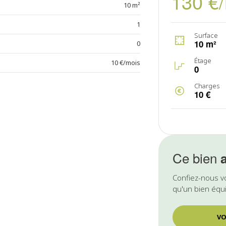
130 €
10 m²
1
Surface
10 m²
0
Étage
10 €/mois
0
Charges
10 €
Ce bien
Confiez-nous v
qu'un bien équi
VO