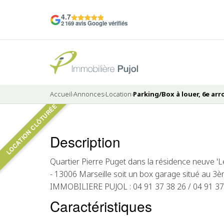
4.7
2 169 avis Google vérifiés
Accueil
›
Annonces
›
Location
›
Parking/Box à louer, 6e arr
LOCATION CLÔTURÉE
Pas de photo disponible
Description
LOUÉ
Quartier Pierre Puget dans la résidence neuve 'L
- 13006 Marseille soit un box garage situé au 3è
IMMOBILIERE PUJOL : 04 91 37 38 26 / 04 91 37
Caractéristiques