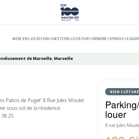
MISE EN LOCATION
GESTION LOCATIVE
VENDRE
SYNDIC
L'AGE
ondissement de Marseille, Marseille
BIEN CLÔTURÉ
es Patios de Puget' 8 Rue Jules Moulet
Parking
me sous-sol de la résidence.
louer
 38 25
8 rue Jules Moul