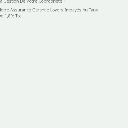
La Gestion De Votre Copropriété ?
Notre Assurance Garantie Loyers Impayés Au Taux
De 1,8% Ttc