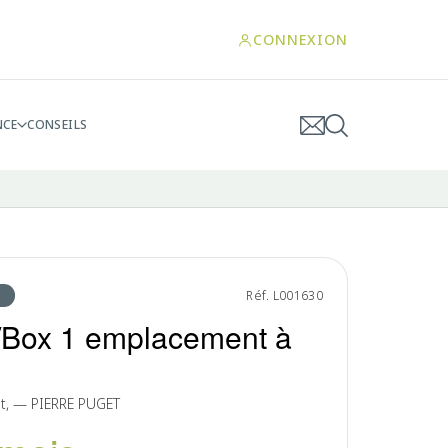
CONNEXION
NCE
CONSEILS
Réf. L001630
/Box 1 emplacement à
et, — PIERRE PUGET