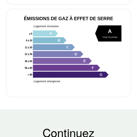
ÉMISSIONS DE GAZ À EFFET DE SERRE
Logement économe
A
A
≤ 5
4 kg CO₂/m²/an
B
6 à 10
C
11 à 20
D
21 à 35
E
36 à 55
F
56 à 80
G
> 80
Logement énergivore
Continuez