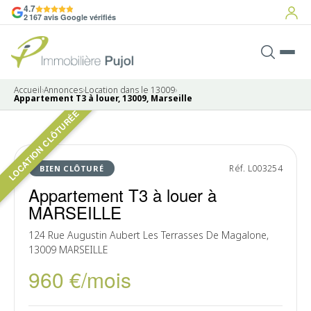
4.7
2 167 avis Google vérifiés
Accueil
›
Annonces
›
Location dans le 13009
›
Appartement T3 à louer, 13009, Marseille
LOCATION CLÔTURÉE
LOUÉ
Réf. L003254
BIEN CLÔTURÉ
Appartement T3 à louer à
MARSEILLE
124 Rue Augustin Aubert Les Terrasses De Magalone,
13009 MARSEILLE
960 €/mois