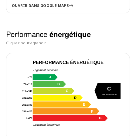
OUVRIR DANS GOOGLE MAPS
Performance
énergétique
Cliquez pour agrandir.
PERFORMANCE ÉNERGÉTIQUE
Logement économe
A
≤ 70
B
71 à 110
C
C
111 à 180
158 kWh/m²/an
D
181 à 250
E
251 à 330
F
331 à 420
G
> 420
Logement énergivore