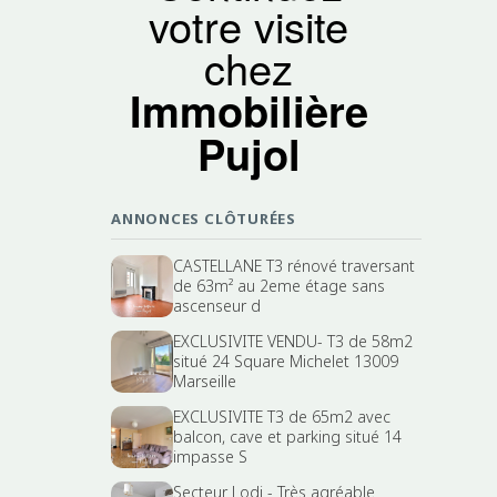
votre visite
chez
Immobilière
Pujol
ANNONCES CLÔTURÉES
CASTELLANE T3 rénové traversant
de 63m² au 2eme étage sans
ascenseur d
EXCLUSIVITE VENDU- T3 de 58m2
situé 24 Square Michelet 13009
Marseille
EXCLUSIVITE T3 de 65m2 avec
balcon, cave et parking situé 14
impasse S
Secteur Lodi - Très agréable