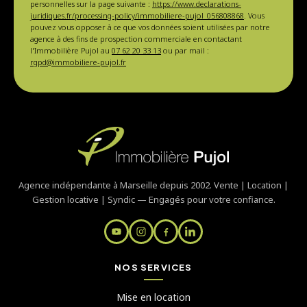
personnelles sur la page suivante :
https://www.declarations-
juridiques.fr/processing-policy/immobiliere-pujol_056808868
. Vous
pouvez vous opposer à ce que vos données soient utilisées par notre
agence à des fins de prospection commerciale en contactant
l'Immobilière Pujol au
07 62 20 33 13
ou par mail :
rgpd@immobiliere-pujol.fr
Agence indépendante à Marseille depuis 2002. Vente | Location |
Gestion locative | Syndic — Engagés pour votre confiance.
NOS SERVICES
Mise en location