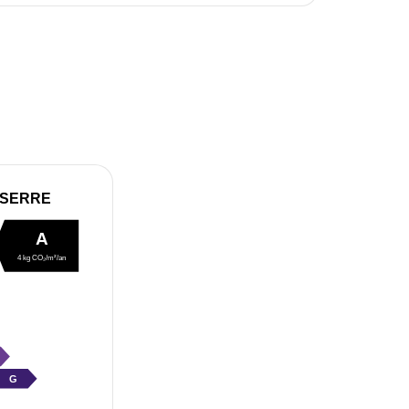
 SERRE
A
4 kg CO₂/m²/an
G