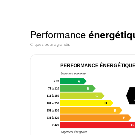
Performance
énergétiq
Cliquez pour agrandir.
PERFORMANCE ÉNERGÉTIQU
Logement économe
A
≤ 70
B
71 à 110
C
111 à 180
D
181 à 250
E
251 à 330
F
331 à 420
G
> 420
Logement énergivore