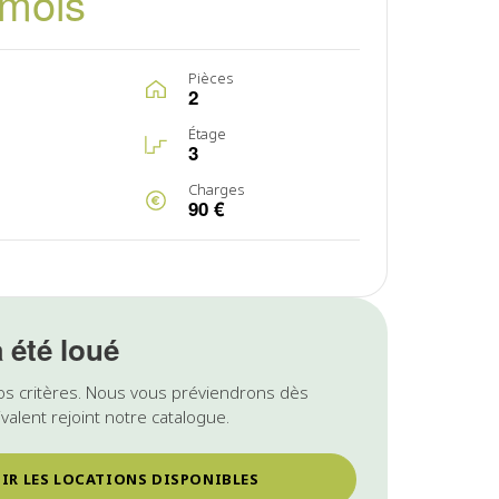
/mois
Pièces
2
Étage
3
Charges
90 €
a été loué
os critères. Nous vous préviendrons dès
valent rejoint notre catalogue.
IR LES LOCATIONS DISPONIBLES