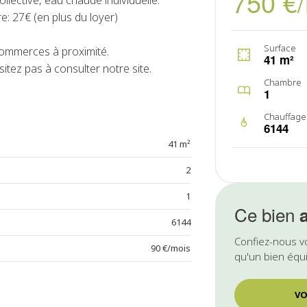
750 €
llective, eau chaude individuelle.
: 27€ (en plus du loyer)
Surface
commerces à proximité.
41 m²
itez pas à consulter notre site.
Chambre
1
Chauffage
6144
41 m²
2
1
Ce bien
6144
Confiez-nous v
90 €/mois
qu'un bien équi
VO