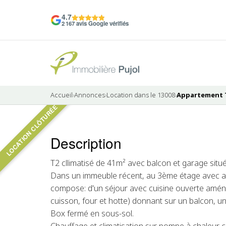
4.7
2 167 avis Google vérifiés
Accueil
›
Annonces
›
Location dans le 13008
›
Appartement T2
LOCATION CLÔTURÉE
5 photos
Description
LOUÉ
T2 cllimatisé de 41m² avec balcon et garage situ
Dans un immeuble récent, au 3ème étage avec a
compose: d'un séjour avec cuisine ouverte amén
cuisson, four et hotte) donnant sur un balcon, u
Box fermé en sous-sol.