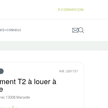
CONNEXION
NCE
CONSEILS
Réf. L001737
ment T2 à louer à
e
ier, 13008 Marseille