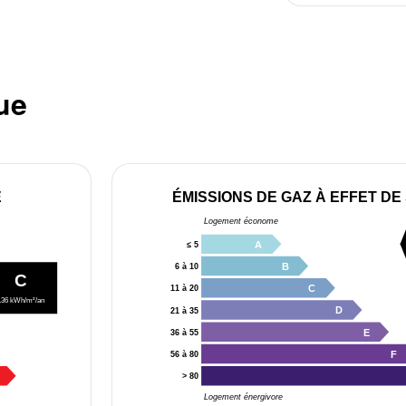
ue
E
ÉMISSIONS DE GAZ À EFFET DE
Logement économe
A
≤ 5
B
6 à 10
C
C
11 à 20
136 kWh/m²/an
D
21 à 35
E
36 à 55
F
56 à 80
> 80
Logement énergivore