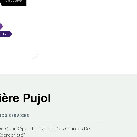
9 kg CO₂/m²/an
G
ère Pujol
NOS SERVICES
De Quoi Dépend Le Niveau Des Charges De
Copropriété?