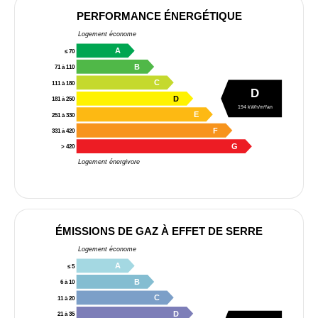
PERFORMANCE ÉNERGÉTIQUE
Logement économe
A
≤ 70
B
71 à 110
C
111 à 180
D
D
181 à 250
194 kWh/m²/an
E
251 à 330
F
331 à 420
G
> 420
Logement énergivore
ÉMISSIONS DE GAZ À EFFET DE SERRE
Logement économe
A
≤ 5
B
6 à 10
C
11 à 20
D
21 à 35