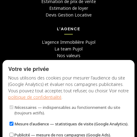
Estimation de prix de vente
Estimation de loyer
Devis Gestion Locative
L'AGENCE
L'agence Immobilière Pujol
La team Pujol
Nos valeurs
Avis clients
Votre vie privée
Conseils
Candidater chez nous
Nous utilisons des cookies pour mesurer l'audience du site
(Google Analytics) et évaluer nos campagnes publicitaires.
NOUS CONTACTER
Vous pouvez tout accepter, tout refuser, ou choisir. Voir notre
politique de confidentialité
.
7 rue du Docteur Fiolle, 13006 Marseille
Nécessaires
— indispensables au fonctionnement du site
Lun – Jeu : 9h – 12h / 14h – 18h
(toujours actifs).
Ven : 9h – 12h / 14h – 17h
Mesure d'audience
— statistiques de visite (Google Analytics).
NOUS ÉCRIRE
Publicité
— mesure de nos campagnes (Google Ads).