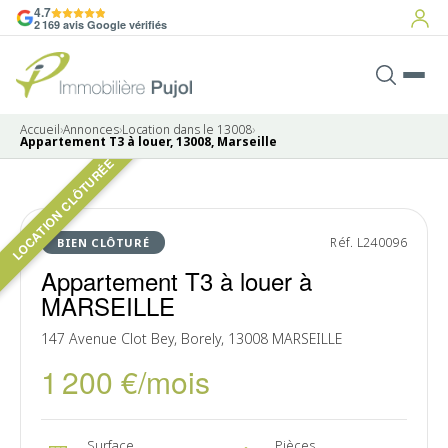
4.7
2 169 avis Google vérifiés
Accueil
›
Annonces
›
Location dans le 13008
›
Appartement T3 à louer, 13008, Marseille
LOCATION CLÔTURÉE
LOUÉ
Réf. L240096
BIEN CLÔTURÉ
Appartement T3 à louer à
MARSEILLE
147 Avenue Clot Bey, Borely, 13008 MARSEILLE
1 200 €/mois
Surface
Pièces