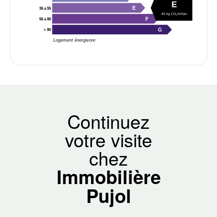
E
E
36 à 55
45 kg CO₂/m²/an
F
56 à 80
G
> 80
Logement énergivore
Continuez
votre visite
chez
Immobilière
Pujol