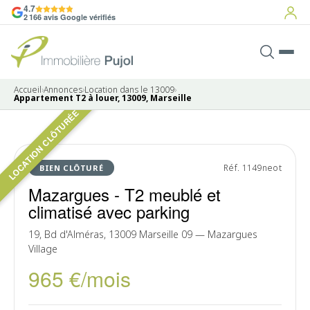
4.7
2 166 avis Google vérifiés
Accueil
›
Annonces
›
Location dans le 13009
›
Appartement T2 à louer, 13009, Marseille
LOCATION CLÔTURÉE
4 photos
LOUÉ
Réf. 1149neot
BIEN CLÔTURÉ
Mazargues - T2 meublé et
climatisé avec parking
19, Bd d'Alméras, 13009 Marseille 09 — Mazargues
Village
965 €/mois