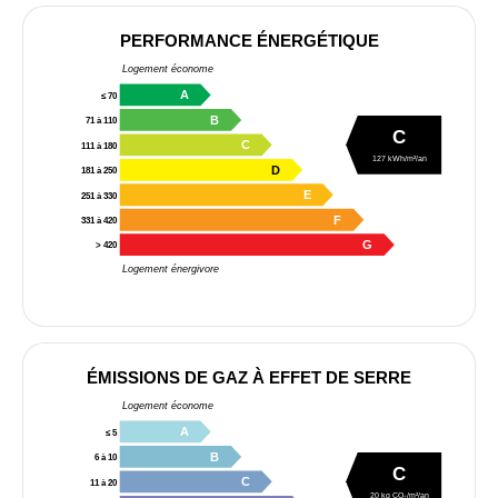
PERFORMANCE ÉNERGÉTIQUE
Logement économe
A
≤ 70
B
71 à 110
C
C
111 à 180
127 kWh/m²/an
D
181 à 250
E
251 à 330
F
331 à 420
G
> 420
Logement énergivore
ÉMISSIONS DE GAZ À EFFET DE SERRE
Logement économe
A
≤ 5
B
6 à 10
C
C
11 à 20
20 kg CO₂/m²/an