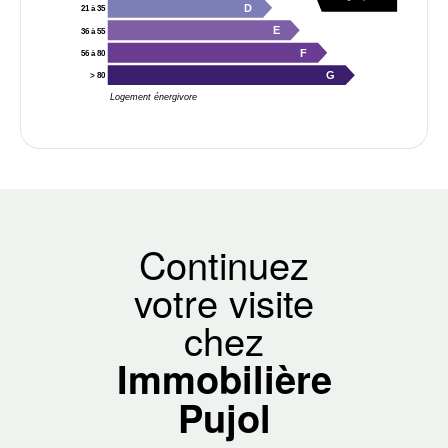
D
21 à 35
E
36 à 55
F
56 à 80
G
> 80
Logement énergivore
Continuez
votre visite
chez
Immobilière
Pujol