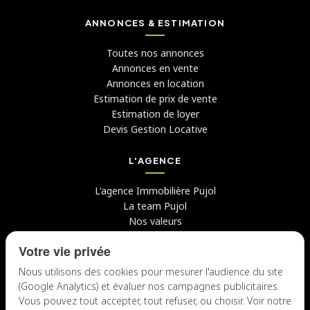
ANNONCES & ESTIMATION
Toutes nos annonces
Annonces en vente
Annonces en location
Estimation de prix de vente
Estimation de loyer
Devis Gestion Locative
L'AGENCE
L'agence Immobilière Pujol
La team Pujol
Nos valeurs
Avis clients
Votre vie privée
Conseils
Candidater chez nous
Nous utilisons des cookies pour mesurer l'audience du site
(Google Analytics) et évaluer nos campagnes publicitaires.
NOUS CONTACTER
Vous pouvez tout accepter, tout refuser, ou choisir. Voir notre