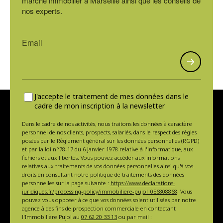
marché immobilier à Marseille ainsi que les conseils de
nos experts.
J'accepte le traitement de mes données dans le
cadre de mon inscription à la newsletter
Dans le cadre de nos activités, nous traitons les données à caractère
personnel de nos clients, prospects, salariés, dans le respect des règles
posées par le Règlement général sur les données personnelles (RGPD)
et par la loi n°78-17 du 6 janvier 1978 relative à l'informatique, aux
fichiers et aux libertés. Vous pouvez accéder aux informations
relatives aux traitements de vos données personnelles ainsi qu'à vos
droits en consultant notre politique de traitements des données
personnelles sur la page suivante :
https://www.declarations-
juridiques.fr/processing-policy/immobiliere-pujol_056808868
. Vous
pouvez vous opposer à ce que vos données soient utilisées par notre
agence à des fins de prospection commerciale en contactant
l'Immobilière Pujol au
07 62 20 33 13
ou par mail :