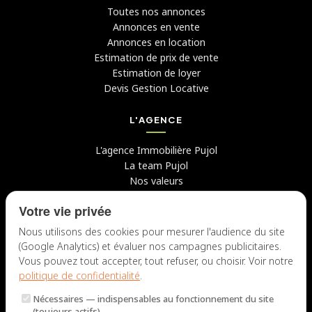
Toutes nos annonces
Annonces en vente
Annonces en location
Estimation de prix de vente
Estimation de loyer
Devis Gestion Locative
L'AGENCE
L'agence Immobilière Pujol
La team Pujol
Nos valeurs
Avis clients
Votre vie privée
Conseils
Candidater chez nous
Nous utilisons des cookies pour mesurer l'audience du site
(Google Analytics) et évaluer nos campagnes publicitaires.
NOUS CONTACTER
Vous pouvez tout accepter, tout refuser, ou choisir. Voir notre
politique de confidentialité
.
7 rue du Docteur Fiolle, 13006 Marseille
Nécessaires
— indispensables au fonctionnement du site
Lun – Jeu : 9h – 12h / 14h – 18h
(toujours actifs).