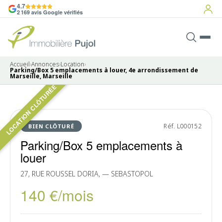
4.7
2 169 avis Google vérifiés
Accueil
›
Annonces
›
Location
›
Parking/Box 5 emplacements à louer, 4e arrondissement de
Marseille, Marseille
LOCATION CLÔTURÉE
Pas de photo disponible
LOUÉ
Réf. L000152
BIEN CLÔTURÉ
Parking/Box 5 emplacements à
louer
27, RUE ROUSSEL DORIA, — SEBASTOPOL
140 €/mois