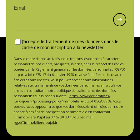
J'accepte le traitement de mes données dans le
cadre de mon inscription à la newsletter
Dans le cadre de nos activités, nous traitons les données à caractère
personnel de nos clients, prospects, salariés, dans le respect des règles
posées par le Règlement général sur les données personnelles (RGPD)
et par la loi n°78-17 du 6 janvier 1978 relative à l'informatique, aux
fichiers et aux libertés. Vous pouvez accéder aux informations
relatives aux traitements de vos données personnelles ainsi qu'à vos
droits en consultant notre politique de traitements des données
personnelles sur la page suivante :
https://www.declarations-
juridiques.fr/processing-policy/immobiliere-pujol_056808868
. Vous
pouvez vous opposer à ce que vos données soient utilisées par notre
agence à des fins de prospection commerciale en contactant
l'Immobilière Pujol au
07 62 20 33 13
ou par mail :
rgpd@immobiliere-pujol.fr