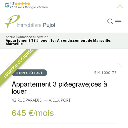
4.7
2 167 avis Google vérifiés
Accueil
›
Annonces
›
Location
›
Appartement T3 à louer, 1er Arrondissement de Marseille,
Marseille
LOCATION CLÔTURÉE
Pas de photo disponible
LOUÉ
Réf. L000173
BIEN CLÔTURÉ
Appartement 3 pi&egrave;ces à
louer
43 RUE PARADIS, — VIEUX PORT
645 €/mois