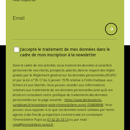
J'accepte le traitement de mes données dans le
cadre de mon inscription à la newsletter
Dans le cadre de nos activités, nous traitons les données à caractère
personnel de nos clients, prospects, salariés, dans le respect des règles
posées par le Règlement général sur les données personnelles (RGPD)
et par la loi n°78-17 du 6 janvier 1978 relative à l'informatique, aux
fichiers et aux libertés. Vous pouvez accéder aux informations
relatives aux traitements de vos données personnelles ainsi qu'à vos
droits en consultant notre politique de traitements des données
personnelles sur la page suivante :
https://www.declarations-
juridiques.fr/processing-policy/immobiliere-pujol_056808868
. Vous
pouvez vous opposer à ce que vos données soient utilisées par notre
agence à des fins de prospection commerciale en contactant
l'Immobilière Pujol au
07 62 20 33 13
ou par mail :
rgpd@immobiliere-pujol.fr