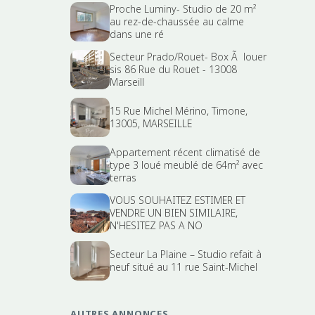
Proche Luminy- Studio de 20 m²
au rez-de-chaussée au calme
dans une ré
Secteur Prado/Rouet- Box Ã louer
sis 86 Rue du Rouet - 13008
Marseill
15 Rue Michel Mérino, Timone,
13005, MARSEILLE
Appartement récent climatisé de
type 3 loué meublé de 64m² avec
terras
VOUS SOUHAITEZ ESTIMER ET
VENDRE UN BIEN SIMILAIRE,
N'HESITEZ PAS A NO
Secteur La Plaine – Studio refait à
neuf situé au 11 rue Saint-Michel
AUTRES ANNONCES