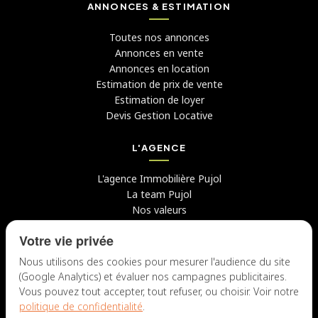
ANNONCES & ESTIMATION
Toutes nos annonces
Annonces en vente
Annonces en location
Estimation de prix de vente
Estimation de loyer
Devis Gestion Locative
L'AGENCE
L'agence Immobilière Pujol
La team Pujol
Nos valeurs
Avis clients
Votre vie privée
Conseils
Candidater chez nous
Nous utilisons des cookies pour mesurer l'audience du site
(Google Analytics) et évaluer nos campagnes publicitaires.
NOUS CONTACTER
Vous pouvez tout accepter, tout refuser, ou choisir. Voir notre
politique de confidentialité
.