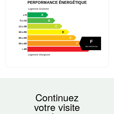
PERFORMANCE ÉNERGÉTIQUE
Logement économe
A
≤ 70
B
71 à 110
C
111 à 180
D
181 à 250
E
251 à 330
F
F
331 à 420
360 kWh/m²/an
G
> 420
Logement énergivore
Continuez
votre visite