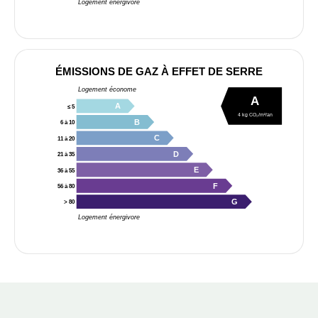
Logement énergivore
ÉMISSIONS DE GAZ À EFFET DE SERRE
Logement économe
A
A
≤ 5
4 kg CO₂/m²/an
B
6 à 10
C
11 à 20
D
21 à 35
E
36 à 55
F
56 à 80
G
> 80
Logement énergivore