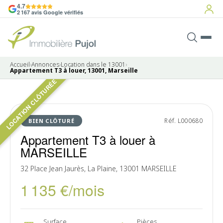
4.7
2 167 avis Google vérifiés
Accueil
›
Annonces
›
Location dans le 13001
›
Appartement T3 à louer, 13001, Marseille
LOCATION CLÔTURÉE
LOUÉ
Réf. L000680
BIEN CLÔTURÉ
Appartement T3 à louer à
MARSEILLE
32 Place Jean Jaurès, La Plaine, 13001 MARSEILLE
1 135 €/mois
Surface
Pièces