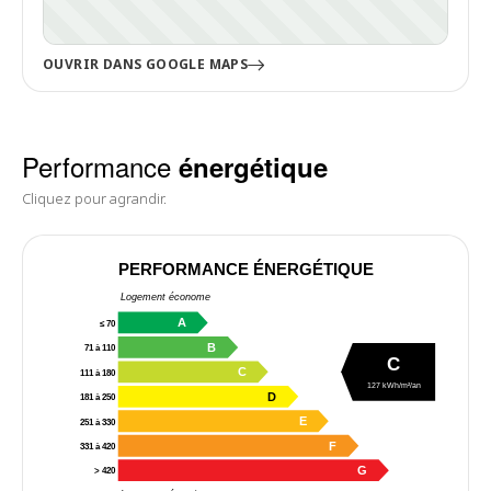
OUVRIR DANS GOOGLE MAPS
Performance
énergétique
Cliquez pour agrandir.
PERFORMANCE ÉNERGÉTIQUE
Logement économe
A
≤ 70
B
71 à 110
C
C
111 à 180
127 kWh/m²/an
D
181 à 250
E
251 à 330
F
331 à 420
G
> 420