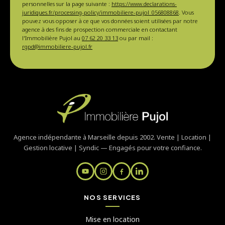
personnelles sur la page suivante :
https://www.declarations-
juridiques.fr/processing-policy/immobiliere-pujol_056808868
. Vous
pouvez vous opposer à ce que vos données soient utilisées par notre
agence à des fins de prospection commerciale en contactant
l'Immobilière Pujol au
07 62 20 33 13
ou par mail :
rgpd@immobiliere-pujol.fr
Agence indépendante à Marseille depuis 2002. Vente | Location |
Gestion locative | Syndic — Engagés pour votre confiance.
NOS SERVICES
Mise en location