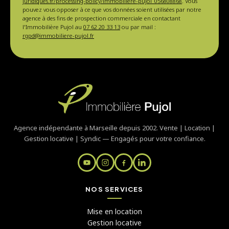
juridiques.fr/processing-policy/immobiliere-pujol_056808868
. Vous
pouvez vous opposer à ce que vos données soient utilisées par notre
agence à des fins de prospection commerciale en contactant
l'Immobilière Pujol au
07 62 20 33 13
ou par mail :
rgpd@immobiliere-pujol.fr
Agence indépendante à Marseille depuis 2002. Vente | Location |
Gestion locative | Syndic — Engagés pour votre confiance.
NOS SERVICES
Mise en location
Gestion locative