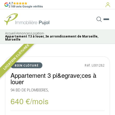
4.7
2 169 avis Google vérifiés
Accueil
›
Annonces
›
Location
›
Appartement T3 à louer, 3e arrondissement de Marseille,
Marseille
LOCATION CLÔTURÉE
Pas de photo disponible
LOUÉ
Réf. L001282
BIEN CLÔTURÉ
Appartement 3 pi&egrave;ces à
louer
94 BD DE PLOMBIERES,
640 €/mois