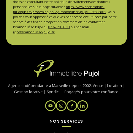
droits en consultant notre politique de traitements des données
personnelles sur la page suivante :
https://www.declarations-
juridiques.fr/processing-policy/immobiliere-pujol_056808868
. Vous
pouvez vous opposer à ce que vos données soient utilisées par notre
agence à des fins de prospection commerciale en contactant
l'Immobilière Pujol au
07 62 20 33 13
ou par mail :
rgpd@immobiliere-pujol.fr
Agence indépendante à Marseille depuis 2002. Vente | Location |
Gestion locative | Syndic — Engagés pour votre confiance.
NOS SERVICES