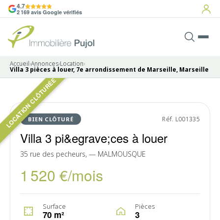
4.7
2 169 avis Google vérifiés
Accueil
›
Annonces
›
Location
›
Villa 3 pièces à louer, 7e arrondissement de Marseille, Marseille
LOCATION CLÔTURÉE
LOUÉ
Réf. L001335
BIEN CLÔTURÉ
Villa 3 pi&egrave;ces à louer
35 rue des pecheurs, — MALMOUSQUE
1 520 €/mois
Surface
Pièces
70 m²
3