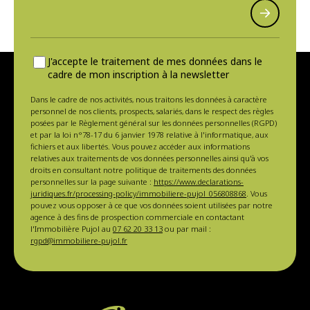
J'accepte le traitement de mes données dans le
cadre de mon inscription à la newsletter
Dans le cadre de nos activités, nous traitons les données à caractère
personnel de nos clients, prospects, salariés, dans le respect des règles
posées par le Règlement général sur les données personnelles (RGPD)
et par la loi n°78-17 du 6 janvier 1978 relative à l'informatique, aux
fichiers et aux libertés. Vous pouvez accéder aux informations
relatives aux traitements de vos données personnelles ainsi qu'à vos
droits en consultant notre politique de traitements des données
personnelles sur la page suivante :
https://www.declarations-
juridiques.fr/processing-policy/immobiliere-pujol_056808868
. Vous
pouvez vous opposer à ce que vos données soient utilisées par notre
agence à des fins de prospection commerciale en contactant
l'Immobilière Pujol au
07 62 20 33 13
ou par mail :
rgpd@immobiliere-pujol.fr