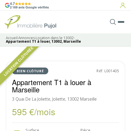
4.7
2 169 avis Google vérifiés
Accueil
›
Annonces
›
Location dans le 13002
›
Appartement T1 à louer, 13002, Marseille
LOCATION CLÔTURÉE
5 photos
LOUÉ
Réf. L001405
BIEN CLÔTURÉ
Appartement T1 à louer à
Marseille
3 Quai De La Joliette, Joliette, 13002 Marseille
595 €/mois
Surface
Pièce