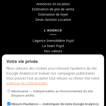
Annonces en location
Estimation de prix de vente
Estimation de loyer
Devis Gestion Locative
L'AGENCE
L'agence Immobilière Pujol
La team Pujol
Nos valeurs
Avis clients
Votre vie privée
Conseils
Candidater chez nous
Nous utilisons des cookies pour mesurer l'audience du site
(Google Analytics) et évaluer nos campagnes publicitaires.
NOUS CONTACTER
Vous pouvez tout accepter, tout refuser, ou choisir. Voir notre
politique de confidentialité
.
7 rue du Docteur Fiolle, 13006 Marseille
Nécessaires
— indispensables au fonctionnement du site
Lun – Jeu : 9h – 12h / 14h – 18h
(toujours actifs).
Ven : 9h – 12h / 14h – 17h
Mesure d'audience
— statistiques de visite (Google Analytics).