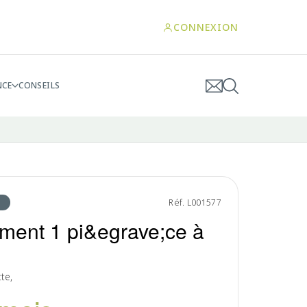
CONNEXION
NCE
CONSEILS
Réf. L001577
ment 1 pi&egrave;ce à
tte,