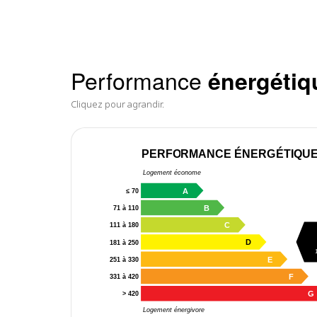
Performance
énergétiq
Cliquez pour agrandir.
PERFORMANCE ÉNERGÉTIQU
Logement économe
A
≤ 70
B
71 à 110
C
111 à 180
D
181 à 250
E
251 à 330
F
331 à 420
G
> 420
Logement énergivore