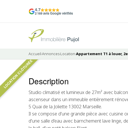
4.7
2 169 avis Google vérifiés
Accueil
›
Annonces
›
Location
›
Appartement T1 à louer, 2e
LOCATION CLÔTURÉE
Pas de photo disponible
Description
LOUÉ
Studio climatisé et lumineux de 27m² avec balcon
ascenseur dans un immeuble entièrement rénové, de
5 Quai de la Joliette 13002 Marseille.
Il se compose d'une grande pièce avec cuisine 
d'une salle d'eau avec barnchement lave linge, de