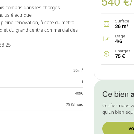
540 €
frais compris dans les charges
ulus électrique.
Surface
 pleine rénovation, à côté du métro
26 m²
ord et du grand centre commercial des
Étage
4/6
38 25
Charges
75 €
26 m²
1
Ce bien
4096
75 €/mois
Confiez-nous v
qu'un bien équi
VO