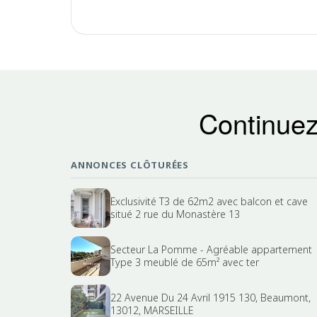
Continuez
ANNONCES CLÔTURÉES
Exclusivité T3 de 62m2 avec balcon et cave
situé 2 rue du Monastère 13
Secteur La Pomme - Agréable appartement
Type 3 meublé de 65m² avec ter
22 Avenue Du 24 Avril 1915 130, Beaumont,
13012, MARSEILLE