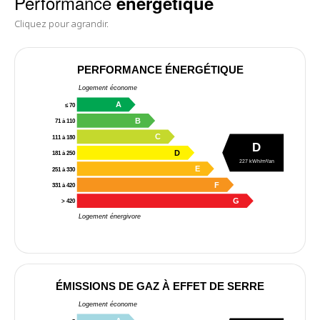
Performance
énergétique
Cliquez pour agrandir.
PERFORMANCE ÉNERGÉTIQUE
Logement économe
A
≤ 70
B
71 à 110
C
111 à 180
D
D
181 à 250
227 kWh/m²/an
E
251 à 330
F
331 à 420
G
> 420
Logement énergivore
ÉMISSIONS DE GAZ À EFFET DE SERRE
Logement économe