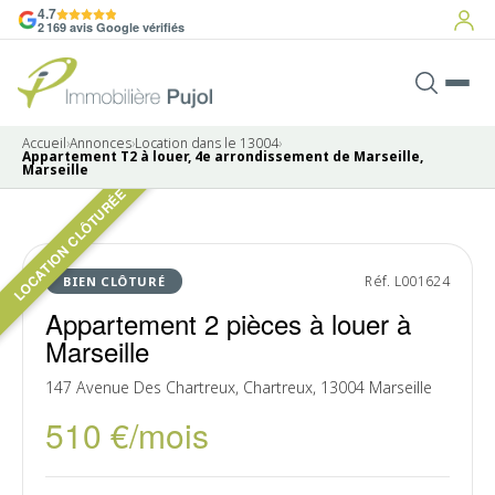
4.7
2 169 avis Google vérifiés
Accueil
›
Annonces
›
Location dans le 13004
›
Appartement T2 à louer, 4e arrondissement de Marseille,
Marseille
LOCATION CLÔTURÉE
LOUÉ
Réf. L001624
BIEN CLÔTURÉ
Appartement 2 pièces à louer à
Marseille
147 Avenue Des Chartreux, Chartreux, 13004 Marseille
510 €/mois