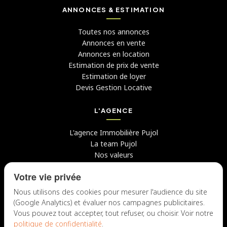
ANNONCES & ESTIMATION
Toutes nos annonces
Annonces en vente
Annonces en location
Estimation de prix de vente
Estimation de loyer
Devis Gestion Locative
L'AGENCE
L'agence Immobilière Pujol
La team Pujol
Nos valeurs
Avis clients
Votre vie privée
Conseils
Candidater chez nous
Nous utilisons des cookies pour mesurer l'audience du site
(Google Analytics) et évaluer nos campagnes publicitaires.
NOUS CONTACTER
Vous pouvez tout accepter, tout refuser, ou choisir. Voir notre
politique de confidentialité
.