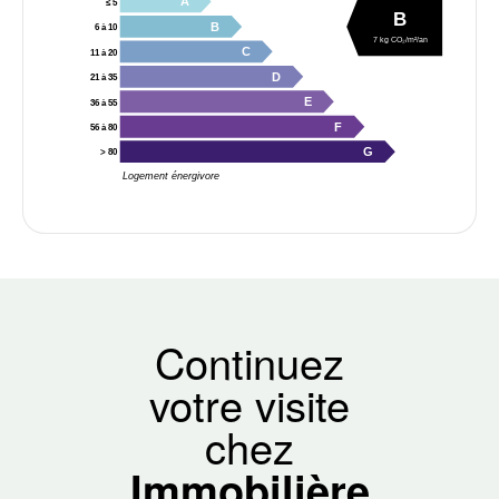
A
≤ 5
B
B
6 à 10
7 kg CO₂/m²/an
C
11 à 20
D
21 à 35
E
36 à 55
F
56 à 80
G
> 80
Logement énergivore
Continuez
votre visite
chez
Immobilière