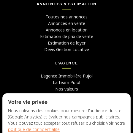
ANNONCES & ESTIMATION
Toutes nos annonces
Annonces en vente
Annonces en location
Estimation de prix de vente
Estimation de loyer
Devis Gestion Locative
L'AGENCE
L'agence Immobilière Pujol
La team Pujol
Nos valeurs
Avis clients
Votre vie privée
Conseils
Candidater chez nous
Nous utilisons des cookies pour mesurer l'audience du site
(Google Analytics) et évaluer nos campagnes publicitaires.
NOUS CONTACTER
Vous pouvez tout accepter, tout refuser, ou choisir. Voir notre
politique de confidentialité
.