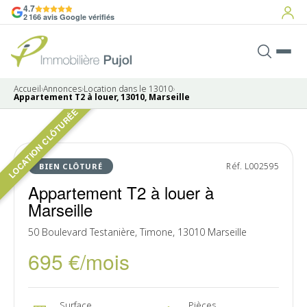
4.7
2 166 avis Google vérifiés
Accueil
›
Annonces
›
Location dans le 13010
›
Appartement T2 à louer, 13010, Marseille
LOCATION CLÔTURÉE
7 photos
LOUÉ
Réf. L002595
BIEN CLÔTURÉ
Appartement T2 à louer à
Marseille
50 Boulevard Testanière, Timone, 13010 Marseille
695 €/mois
Surface
Pièces