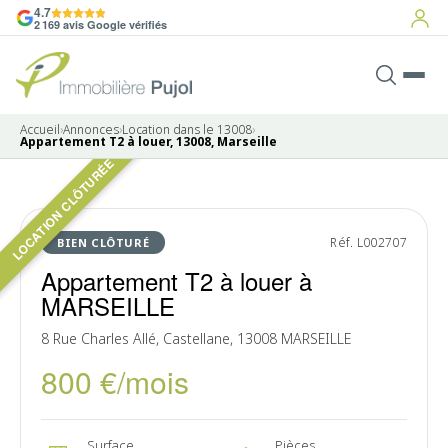
4.7
2 169 avis Google vérifiés
Accueil
›
Annonces
›
Location dans le 13008
›
Appartement T2 à louer, 13008, Marseille
LOCATION CLÔTURÉE
7 photos
LOUÉ
Réf. L002707
BIEN CLÔTURÉ
Appartement T2 à louer à
MARSEILLE
8 Rue Charles Allé, Castellane, 13008 MARSEILLE
800 €/mois
Surface
Pièces