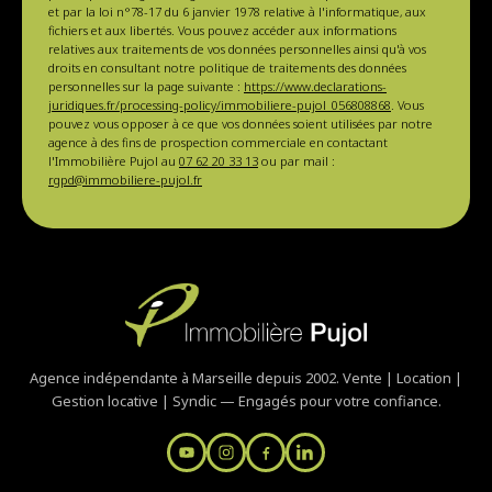
et par la loi n°78-17 du 6 janvier 1978 relative à l'informatique, aux
fichiers et aux libertés. Vous pouvez accéder aux informations
relatives aux traitements de vos données personnelles ainsi qu'à vos
droits en consultant notre politique de traitements des données
personnelles sur la page suivante :
https://www.declarations-
juridiques.fr/processing-policy/immobiliere-pujol_056808868
. Vous
pouvez vous opposer à ce que vos données soient utilisées par notre
agence à des fins de prospection commerciale en contactant
l'Immobilière Pujol au
07 62 20 33 13
ou par mail :
rgpd@immobiliere-pujol.fr
Agence indépendante à Marseille depuis 2002. Vente | Location |
Gestion locative | Syndic — Engagés pour votre confiance.