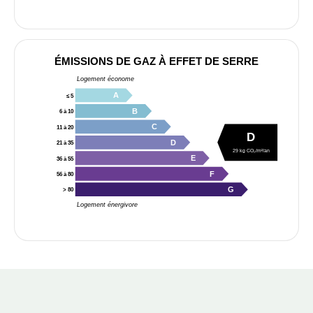
ÉMISSIONS DE GAZ À EFFET DE SERRE
Logement économe
A
≤ 5
B
6 à 10
C
11 à 20
D
D
21 à 35
29 kg CO₂/m²/an
E
36 à 55
F
56 à 80
G
> 80
Logement énergivore