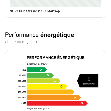
OUVRIR DANS GOOGLE MAPS
Performance
énergétique
Cliquez pour agrandir.
PERFORMANCE ÉNERGÉTIQUE
Logement économe
A
≤ 70
B
71 à 110
C
C
111 à 180
127 kWh/m²/an
D
181 à 250
E
251 à 330
F
331 à 420
G
> 420
Logement énergivore