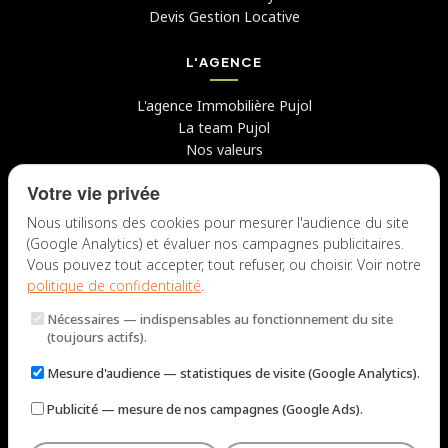
Devis Gestion Locative
L'AGENCE
L'agence Immobilière Pujol
La team Pujol
Nos valeurs
Avis clients
Votre vie privée
Conseils
Candidater chez nous
Nous utilisons des cookies pour mesurer l'audience du site
(Google Analytics) et évaluer nos campagnes publicitaires.
NOUS CONTACTER
Vous pouvez tout accepter, tout refuser, ou choisir. Voir notre
politique de confidentialité
.
7 rue du Docteur Fiolle, 13006 Marseille
Nécessaires
— indispensables au fonctionnement du site
Lun – Jeu : 9h – 12h / 14h – 18h
(toujours actifs).
Ven : 9h – 12h / 14h – 17h
Mesure d'audience
— statistiques de visite (Google Analytics).
NOUS ÉCRIRE
Publicité
— mesure de nos campagnes (Google Ads).