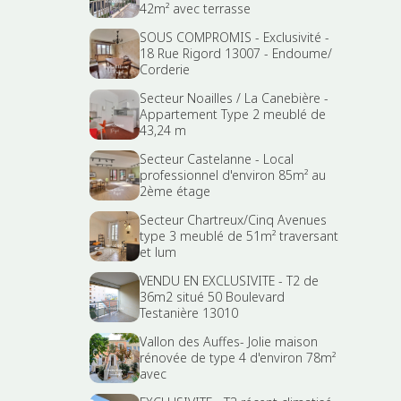
42m² avec terrasse
SOUS COMPROMIS - Exclusivité -
18 Rue Rigord 13007 - Endoume/
Corderie
Secteur Noailles / La Canebière -
Appartement Type 2 meublé de
43,24 m
Secteur Castelanne - Local
professionnel d'environ 85m² au
2ème étage
Secteur Chartreux/Cinq Avenues
type 3 meublé de 51m² traversant
et lum
VENDU EN EXCLUSIVITE - T2 de
36m2 situé 50 Boulevard
Testanière 13010
Vallon des Auffes- Jolie maison
rénovée de type 4 d'environ 78m²
avec