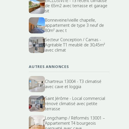
EXCLUSIVITE - T3 récent climatisé
de 65m2 avec terrasse et garage
sit
Bonneveine/vieille chapelle,
appartement de type 3 neuf de
80m² avec t
Secteur Conception / Camas -
Agréable T1 meublé de 30,45m²
avec climat
AUTRES ANNONCES
Chartreux 13004 - T3 climatisé
avec cave et loggia
Saint Jérôme - Local commercial
rénové climatisé avec petite
terrasse
Longchamp / Réformés 13001 –
Appartement T4 bourgeois
parqueté avec cave