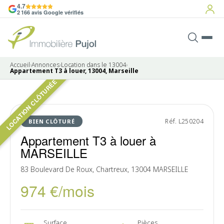
4.7
2 166 avis Google vérifiés
Accueil
›
Annonces
›
Location dans le 13004
›
Appartement T3 à louer, 13004, Marseille
LOCATION CLÔTURÉE
LOUÉ
Réf. L250204
BIEN CLÔTURÉ
Appartement T3 à louer à
MARSEILLE
83 Boulevard De Roux, Chartreux, 13004 MARSEILLE
974 €/mois
Surface
Pièces