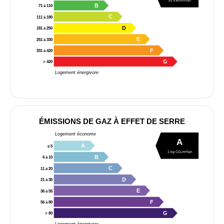
51 kWh/m²/an
B
71 à 110
C
111 à 180
D
181 à 250
E
251 à 330
F
331 à 420
G
> 420
Logement énergivore
ÉMISSIONS DE GAZ À EFFET DE SERRE
Logement économe
A
A
≤ 5
1 kg CO₂/m²/an
B
6 à 10
C
11 à 20
D
21 à 35
E
36 à 55
F
56 à 80
G
> 80
Logement énergivore