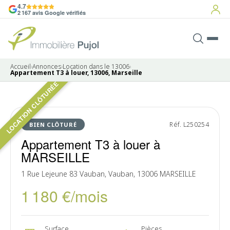
4.7
2 167 avis Google vérifiés
Accueil
›
Annonces
›
Location dans le 13006
›
Appartement T3 à louer, 13006, Marseille
LOCATION CLÔTURÉE
LOUÉ
Réf. L250254
BIEN CLÔTURÉ
Appartement T3 à louer à
MARSEILLE
1 Rue Lejeune 83 Vauban, Vauban, 13006 MARSEILLE
1 180 €/mois
Surface
Pièces