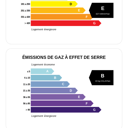
D
181 à 250
E
E
251 à 330
327 kWh/m²/an
F
331 à 420
G
> 420
Logement énergivore
ÉMISSIONS DE GAZ À EFFET DE SERRE
Logement économe
A
≤ 5
B
B
6 à 10
10 kg CO₂/m²/an
C
11 à 20
D
21 à 35
E
36 à 55
F
56 à 80
G
> 80
Logement énergivore