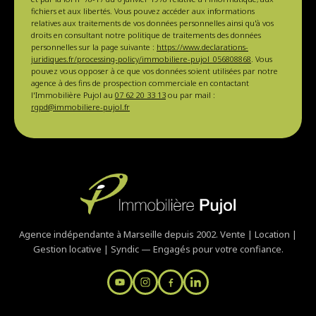
fichiers et aux libertés. Vous pouvez accéder aux informations
relatives aux traitements de vos données personnelles ainsi qu'à vos
droits en consultant notre politique de traitements des données
personnelles sur la page suivante :
https://www.declarations-
juridiques.fr/processing-policy/immobiliere-pujol_056808868
. Vous
pouvez vous opposer à ce que vos données soient utilisées par notre
agence à des fins de prospection commerciale en contactant
l'Immobilière Pujol au
07 62 20 33 13
ou par mail :
rgpd@immobiliere-pujol.fr
Agence indépendante à Marseille depuis 2002. Vente | Location |
Gestion locative | Syndic — Engagés pour votre confiance.