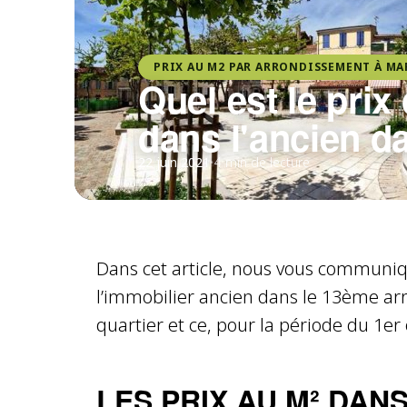
PRIX AU M2 PAR ARRONDISSEMENT À MA
Quel est le pri
dans l'ancien d
22 juin 2021
•
4 min de lecture
Dans cet article, nous vous communiq
l’immobilier ancien dans le 13ème ar
quartier et ce, pour la période du 1e
LES PRIX AU M² DANS