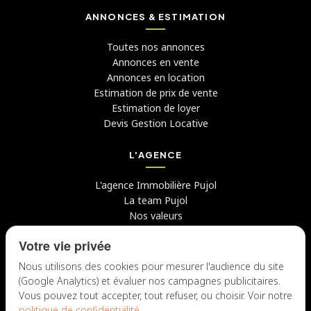
ANNONCES & ESTIMATION
Toutes nos annonces
Annonces en vente
Annonces en location
Estimation de prix de vente
Estimation de loyer
Devis Gestion Locative
L'AGENCE
L'agence Immobilière Pujol
La team Pujol
Nos valeurs
Avis clients
Votre vie privée
Conseils
Candidater chez nous
Nous utilisons des cookies pour mesurer l'audience du site
(Google Analytics) et évaluer nos campagnes publicitaires.
NOUS CONTACTER
Vous pouvez tout accepter, tout refuser, ou choisir. Voir notre
politique de confidentialité
.