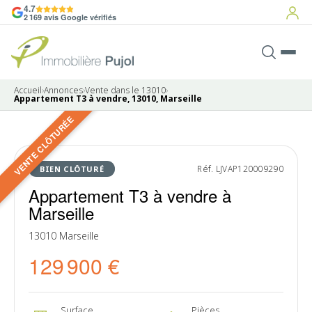
4.7
2 169 avis Google vérifiés
Accueil
›
Annonces
›
Vente dans le 13010
›
Appartement T3 à vendre, 13010, Marseille
VENTE CLÔTURÉE
8 photos
VENDU
Réf. LJVAP120009290
BIEN CLÔTURÉ
Appartement T3 à vendre à
Marseille
13010 Marseille
129 900 €
Surface
Pièces