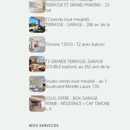
TERRASSE ET GRAND PARKING - 23
rue
T2 (vendu loué meublé) -
TERRASSE - GARAGE - 286 av. de la
c
TImone 13010 - T2 avec balcon
T3 GRANDE TERRASSE, GARAGE
DOUBLE (option), au 262 ave de la
Studio vendu loué meublé - au 1
Boulevard Mireille Lauze 130
SOUS-OFFRE - BOX GARAGE
FERME - RÉSIDENCE « CAP TIMONE
», A
NOS SERVICES