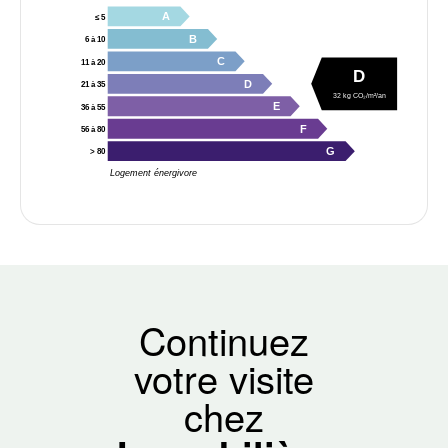
A
≤ 5
B
6 à 10
C
11 à 20
D
D
21 à 35
32 kg CO₂/m²/an
E
36 à 55
F
56 à 80
G
> 80
Logement énergivore
Continuez
votre visite
chez