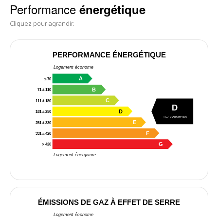
Performance
énergétique
Cliquez pour agrandir.
PERFORMANCE ÉNERGÉTIQUE
Logement économe
A
≤ 70
B
71 à 110
C
111 à 180
D
D
181 à 250
167 kWh/m²/an
E
251 à 330
F
331 à 420
G
> 420
Logement énergivore
ÉMISSIONS DE GAZ À EFFET DE SERRE
Logement économe