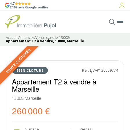
4.7
2 169 avis Google vérifiés
Accueil
›
Annonces
›
Vente dans le 13008
›
Appartement T2 à vendre, 13008, Marseille
VENTE CLÔTURÉE
10 photos
VENDU
Réf. LJVAP120009774
BIEN CLÔTURÉ
Appartement T2 à vendre à
Marseille
13008 Marseille
260 000 €
Surface
Pièces