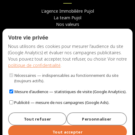
L'agence Immobilière Pujol
La team Pujol
Nos valeurs
Avis clients
Votre vie privée
Conseils
Candidater chez nous
Nous utilisons des cookies pour mesurer l'audience du site
(Google Analytics) et évaluer nos campagnes publicitaires.
NOUS CONTACTER
Vous pouvez tout accepter, tout refuser, ou choisir. Voir notre
politique de confidentialité
.
7 rue du Docteur Fiolle, 13006 Marseille
Nécessaires
— indispensables au fonctionnement du site
Lun – Jeu : 9h – 12h / 14h – 18h
(toujours actifs).
Ven : 9h – 12h / 14h – 17h
Mesure d'audience
— statistiques de visite (Google Analytics).
NOUS ÉCRIRE
Publicité
— mesure de nos campagnes (Google Ads).
Tout refuser
Personnaliser
© 2026 Immobilière Pujol — Marseille. Tous droits réservés.
Mentions légales et tarifs
Politique de confidentialité
Plan du site
Tout accepter
Gérer les cookies