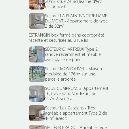
20m2 situé 74 Bd Jeanne d'Arc,
résidence L
Secteur LA PLAINTE/NOTRE DAME
DU MONT - Appartement de type
2 de 32m²
ESTRANGIN box fermé dans copropriété
récente et sécurisée au 8 rue Jul
SECTEUR CHARTREUX Type 2
rénové récemment et meublé
avec place de park
Secteur MONTOLIVET - Maison
meublée de 176m² sur une
parcelle arborée.
SOUS COMPROMIS- Appartement
T6, traversant Nord/Sud, de
127m2, situé a
Secteur Les Catalans - Très
agréable appartement Type 2 de
44m² avec t
SECTEUR PRADO – Agréable Type