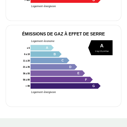
G
> 420
Logement énergivore
ÉMISSIONS DE GAZ À EFFET DE SERRE
Logement économe
A
A
≤ 5
1 kg CO₂/m²/an
B
6 à 10
C
11 à 20
D
21 à 35
E
36 à 55
F
56 à 80
G
> 80
Logement énergivore