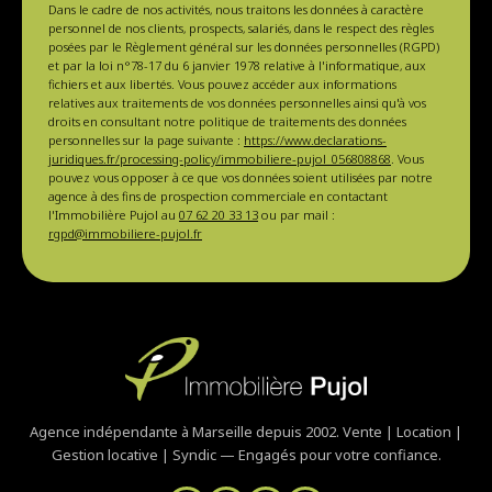
Dans le cadre de nos activités, nous traitons les données à caractère
personnel de nos clients, prospects, salariés, dans le respect des règles
posées par le Règlement général sur les données personnelles (RGPD)
et par la loi n°78-17 du 6 janvier 1978 relative à l'informatique, aux
fichiers et aux libertés. Vous pouvez accéder aux informations
relatives aux traitements de vos données personnelles ainsi qu'à vos
droits en consultant notre politique de traitements des données
personnelles sur la page suivante :
https://www.declarations-
juridiques.fr/processing-policy/immobiliere-pujol_056808868
. Vous
pouvez vous opposer à ce que vos données soient utilisées par notre
agence à des fins de prospection commerciale en contactant
l'Immobilière Pujol au
07 62 20 33 13
ou par mail :
rgpd@immobiliere-pujol.fr
Agence indépendante à Marseille depuis 2002. Vente | Location |
Gestion locative | Syndic — Engagés pour votre confiance.