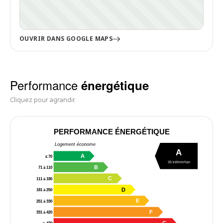
OUVRIR DANS GOOGLE MAPS
Performance
énergétique
Cliquez pour agrandir.
PERFORMANCE ÉNERGÉTIQUE
Logement économe
A
A
≤ 70
35 kWh/m²/an
B
71 à 110
C
111 à 180
D
181 à 250
E
251 à 330
F
331 à 420