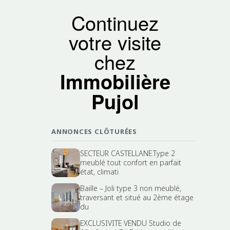
Continuez
votre visite
chez
Immobilière
Pujol
ANNONCES CLÔTURÉES
SECTEUR CASTELLANE.Type 2
meublé tout confort en parfait
état, climati
Baille – Joli type 3 non meublé,
traversant et situé au 2ème étage
du
EXCLUSIVITE VENDU Studio de