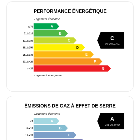
PERFORMANCE ÉNERGÉTIQUE
Logement économe
A
≤ 70
B
71 à 110
C
C
111 à 180
132 kWh/m²/an
D
181 à 250
E
251 à 330
F
331 à 420
G
> 420
Logement énergivore
ÉMISSIONS DE GAZ À EFFET DE SERRE
Logement économe
A
A
≤ 5
5 kg CO₂/m²/an
B
6 à 10
C
11 à 20