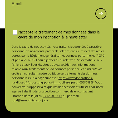
J'accepte le traitement de mes données dans le
cadre de mon inscription à la newsletter
Dans le cadre de nos activités, nous traitons les données à caractère
personnel de nos clients, prospects, salariés, dans le respect des règles
posées par le Règlement général sur les données personnelles (RGPD)
et par la loi n°78-17 du 6 janvier 1978 relative à l'informatique, aux
fichiers et aux libertés. Vous pouvez accéder aux informations
relatives aux traitements de vos données personnelles ainsi qu'à vos
droits en consultant notre politique de traitements des données
personnelles sur la page suivante :
https://www.declarations-
juridiques.fr/processing-policy/immobiliere-pujol_056808868
. Vous
pouvez vous opposer à ce que vos données soient utilisées par notre
agence à des fins de prospection commerciale en contactant
l'Immobilière Pujol au
07 62 20 33 13
ou par mail :
rgpd@immobiliere-pujol.fr