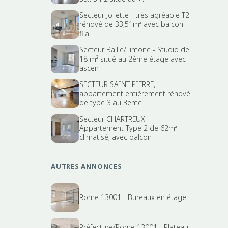
Secteur Joliette - très agréable T2
rénové de 33,51m² avec balcon
fila
Secteur Baille/Timone - Studio de
18 m² situé au 2ème étage avec
ascen
SECTEUR SAINT PIERRE,
appartement entièrement rénové
de type 3 au 3eme
Secteur CHARTREUX -
Appartement Type 2 de 62m²
climatisé, avec balcon
AUTRES ANNONCES
Rome 13001 - Bureaux en étage
Préfecture/Rome 13001 - Plateau