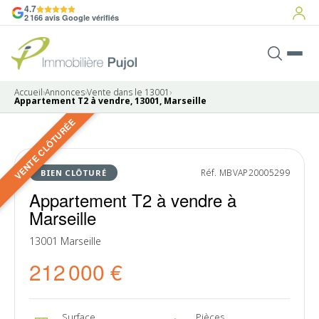
4.7
2 166 avis Google vérifiés
Accueil
›
Annonces
›
Vente dans le 13001
›
Appartement T2 à vendre, 13001, Marseille
VENTE CLÔTURÉE
10 photos
VENDU
Réf. MBVAP20005299
BIEN CLÔTURÉ
Appartement T2 à vendre à
Marseille
13001 Marseille
212 000 €
Surface
Pièces