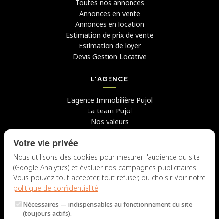
Toutes nos annonces
Annonces en vente
Annonces en location
Estimation de prix de vente
Estimation de loyer
Devis Gestion Locative
L'AGENCE
L'agence Immobilière Pujol
La team Pujol
Nos valeurs
Avis clients
Votre vie privée
Conseils
Candidater chez nous
Nous utilisons des cookies pour mesurer l'audience du site
(Google Analytics) et évaluer nos campagnes publicitaires.
NOUS CONTACTER
Vous pouvez tout accepter, tout refuser, ou choisir. Voir notre
politique de confidentialité
.
7 rue du Docteur Fiolle, 13006 Marseille
Nécessaires
— indispensables au fonctionnement du site
Lun – Jeu : 9h – 12h / 14h – 18h
(toujours actifs).
Ven : 9h – 12h / 14h – 17h