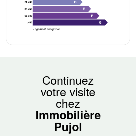
D
21 à 35
E
36 à 55
F
56 à 80
G
> 80
Logement énergivore
Continuez
votre visite
chez
Immobilière
Pujol