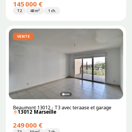
145 000 €
T2
48 m²
1 ch.
VENTE
Beaumont 13012 - T3 avec teraase et garage
13012 Marseille
249 000 €
T3
59 m²
2 ch.