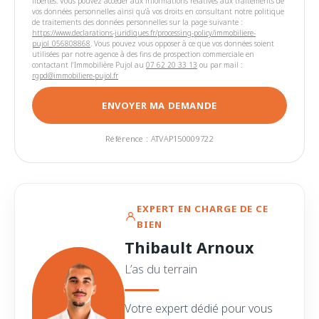
libertés. Vous pouvez accéder aux informations relatives aux traitements de
vos données personnelles ainsi qu'à vos droits en consultant notre politique
de traitements des données personnelles sur la page suivante :
https://www.declarations-juridiques.fr/processing-policy/immobiliere-
pujol_056808868
. Vous pouvez vous opposer à ce que vos données soient
utilisées par notre agence à des fins de prospection commerciale en
contactant l'Immobilière Pujol au
07 62 20 33 13
ou par mail :
rgpd@immobiliere-pujol.fr
ENVOYER MA DEMANDE
Référence : ATVAP150009722
EXPERT EN CHARGE DE CE
BIEN
Thibault Arnoux
L’as du terrain
Votre expert dédié pour vous