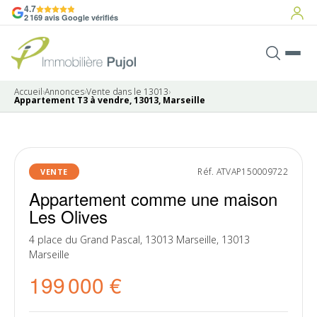
4.7
2 169 avis Google vérifiés
Accueil
›
Annonces
›
Vente dans le 13013
›
Appartement T3 à vendre, 13013, Marseille
9 photos
Réf. ATVAP150009722
VENTE
Appartement comme une maison
Les Olives
4 place du Grand Pascal, 13013 Marseille, 13013
Marseille
199 000 €