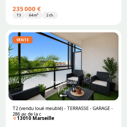
235 000 €
T3
64 m²
2 ch.
VENTE
T2 (vendu loué meublé) - TERRASSE - GARAGE -
286 av. de la c
13010 Marseille