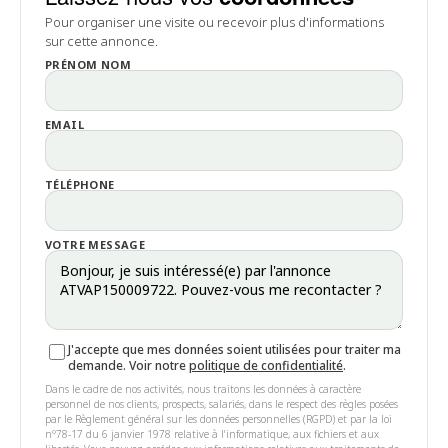
Pour organiser une visite ou recevoir plus d'informations
sur cette annonce.
PRÉNOM NOM
EMAIL
TÉLÉPHONE
VOTRE MESSAGE
J'accepte que mes données soient utilisées pour traiter ma
demande. Voir notre
politique de confidentialité
.
Dans le cadre de nos activités, nous traitons les données à caractère
personnel de nos clients, prospects, salariés, dans le respect des règles posées
par le Règlement général sur les données personnelles (RGPD) et par la loi
n°78-17 du 6 janvier 1978 relative à l'informatique, aux fichiers et aux