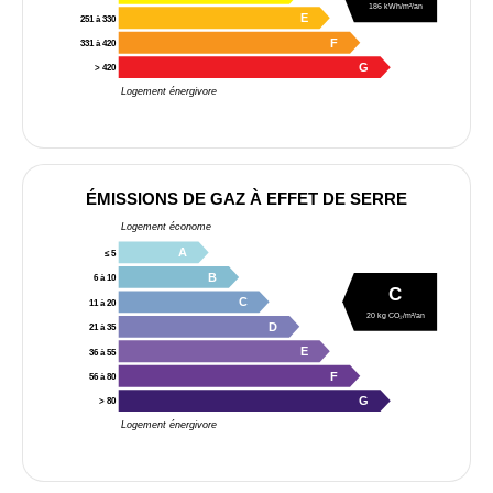
186 kWh/m²/an
E
251 à 330
F
331 à 420
G
> 420
Logement énergivore
ÉMISSIONS DE GAZ À EFFET DE SERRE
Logement économe
A
≤ 5
B
6 à 10
C
C
11 à 20
20 kg CO₂/m²/an
D
21 à 35
E
36 à 55
F
56 à 80
G
> 80
Logement énergivore