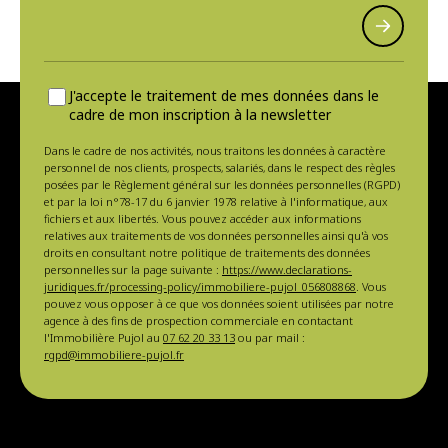
J'accepte le traitement de mes données dans le
cadre de mon inscription à la newsletter
Dans le cadre de nos activités, nous traitons les données à caractère
personnel de nos clients, prospects, salariés, dans le respect des règles
posées par le Règlement général sur les données personnelles (RGPD)
et par la loi n°78-17 du 6 janvier 1978 relative à l'informatique, aux
fichiers et aux libertés. Vous pouvez accéder aux informations
relatives aux traitements de vos données personnelles ainsi qu'à vos
droits en consultant notre politique de traitements des données
personnelles sur la page suivante :
https://www.declarations-
juridiques.fr/processing-policy/immobiliere-pujol_056808868
. Vous
pouvez vous opposer à ce que vos données soient utilisées par notre
agence à des fins de prospection commerciale en contactant
l'Immobilière Pujol au
07 62 20 33 13
ou par mail :
rgpd@immobiliere-pujol.fr