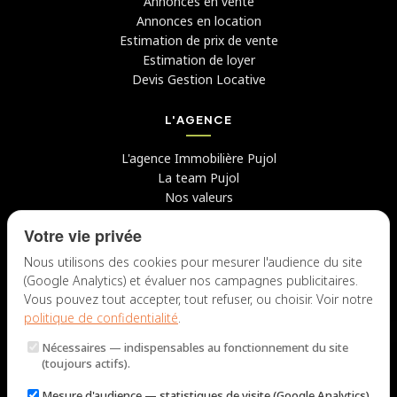
Annonces en vente
Annonces en location
Estimation de prix de vente
Estimation de loyer
Devis Gestion Locative
L'AGENCE
L'agence Immobilière Pujol
La team Pujol
Nos valeurs
Avis clients
Votre vie privée
Conseils
Candidater chez nous
Nous utilisons des cookies pour mesurer l'audience du site
(Google Analytics) et évaluer nos campagnes publicitaires.
NOUS CONTACTER
Vous pouvez tout accepter, tout refuser, ou choisir. Voir notre
politique de confidentialité
.
7 rue du Docteur Fiolle, 13006 Marseille
Nécessaires
— indispensables au fonctionnement du site
Lun – Jeu : 9h – 12h / 14h – 18h
(toujours actifs).
Ven : 9h – 12h / 14h – 17h
Mesure d'audience
— statistiques de visite (Google Analytics).