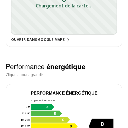
Chargement de la carte…
OUVRIR DANS GOOGLE MAPS
Performance
énergétique
Cliquez pour agrandir.
PERFORMANCE ÉNERGÉTIQUE
Logement économe
A
≤ 70
B
71 à 110
C
111 à 180
D
D
181 à 250