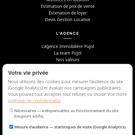
Estimation de prix de vente
Estimation de loyer
Devis Gestion Locative
L'AGENCE
L'agence Immobilière Pujol
La team Pujol
Nos valeurs
Avis clients
Votre vie privée
Conseils
Candidater chez nous
Nous utilisons des cookies pour mesurer l'audience du site
(Google Analytics) et évaluer nos campagnes publicitaires.
NOUS CONTACTER
Vous pouvez tout accepter, tout refuser, ou choisir. Voir notre
politique de confidentialité
.
7 rue du Docteur Fiolle, 13006 Marseille
Nécessaires
— indispensables au fonctionnement du site
Lun – Jeu : 9h – 12h / 14h – 18h
(toujours actifs).
Ven : 9h – 12h / 14h – 17h
Mesure d'audience
— statistiques de visite (Google Analytics).
NOUS ÉCRIRE