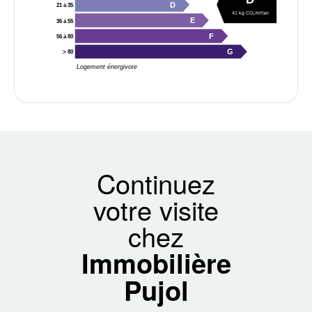
D
21 à 35
41 kg CO₂/m²/an
E
36 à 55
F
56 à 80
G
> 80
Logement énergivore
Continuez
votre visite
chez
Immobilière
Pujol