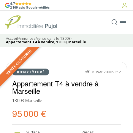
4.7
2 169 avis Google vérifiés
Accueil
›
Annonces
›
Vente dans le 13003
›
Appartement T4 à vendre, 13003, Marseille
VENTE CLÔTURÉE
9 photos
VENDU
Réf. MBVAP20009352
BIEN CLÔTURÉ
Appartement T4 à vendre à
Marseille
13003 Marseille
95 000 €
Surface
Pièces