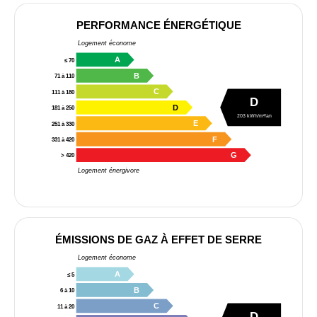
PERFORMANCE ÉNERGÉTIQUE
Logement économe
A
≤ 70
B
71 à 110
C
111 à 180
D
D
181 à 250
203 kWh/m²/an
E
251 à 330
F
331 à 420
G
> 420
Logement énergivore
ÉMISSIONS DE GAZ À EFFET DE SERRE
Logement économe
A
≤ 5
B
6 à 10
C
11 à 20
D