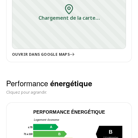
Chargement de la carte…
OUVRIR DANS GOOGLE MAPS
Performance
énergétique
Cliquez pour agrandir.
PERFORMANCE ÉNERGÉTIQUE
Logement économe
A
≤ 70
B
B
71 à 110
110 kWh/m²/an