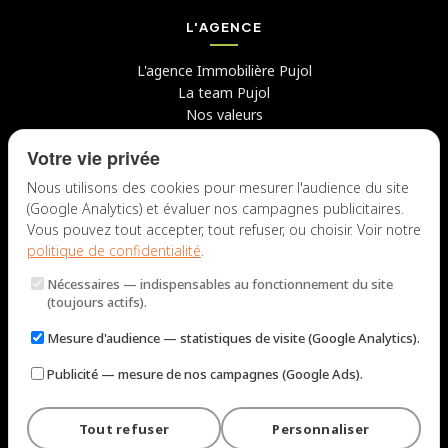
L'AGENCE
L'agence Immobilière Pujol
La team Pujol
Nos valeurs
Avis clients
Votre vie privée
Conseils
Candidater chez nous
Nous utilisons des cookies pour mesurer l'audience du site
(Google Analytics) et évaluer nos campagnes publicitaires.
NOUS CONTACTER
Vous pouvez tout accepter, tout refuser, ou choisir. Voir notre
politique de confidentialité
.
7 rue du Docteur Fiolle, 13006 Marseille
Nécessaires
— indispensables au fonctionnement du site
Lun – Jeu : 9h – 12h / 14h – 18h
(toujours actifs).
Ven : 9h – 12h / 14h – 17h
Mesure d'audience
— statistiques de visite (Google Analytics).
NOUS ÉCRIRE
Publicité
— mesure de nos campagnes (Google Ads).
Tout refuser
Personnaliser
© 2026 Immobilière Pujol — Marseille. Tous droits réservés.