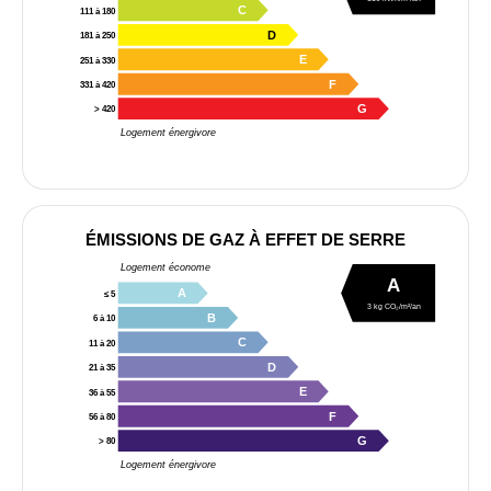
C
111 à 180
D
181 à 250
E
251 à 330
F
331 à 420
G
> 420
Logement énergivore
ÉMISSIONS DE GAZ À EFFET DE SERRE
Logement économe
A
A
≤ 5
3 kg CO₂/m²/an
B
6 à 10
C
11 à 20
D
21 à 35
E
36 à 55
F
56 à 80
G
> 80
Logement énergivore