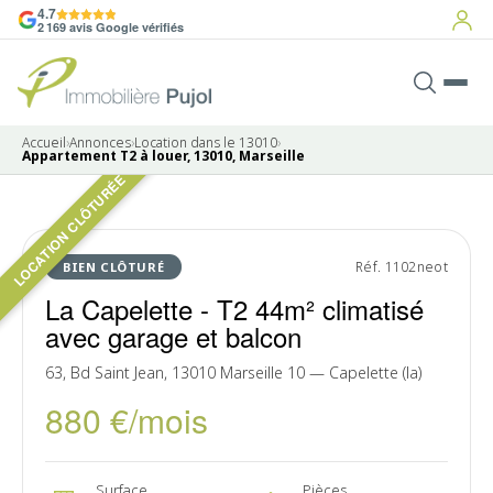
4.7
2 169 avis Google vérifiés
Accueil
›
Annonces
›
Location dans le 13010
›
Appartement T2 à louer, 13010, Marseille
LOCATION CLÔTURÉE
5 photos
LOUÉ
Réf. 1102neot
BIEN CLÔTURÉ
La Capelette - T2 44m² climatisé
avec garage et balcon
63, Bd Saint Jean, 13010 Marseille 10 — Capelette (la)
880 €/mois
Surface
Pièces