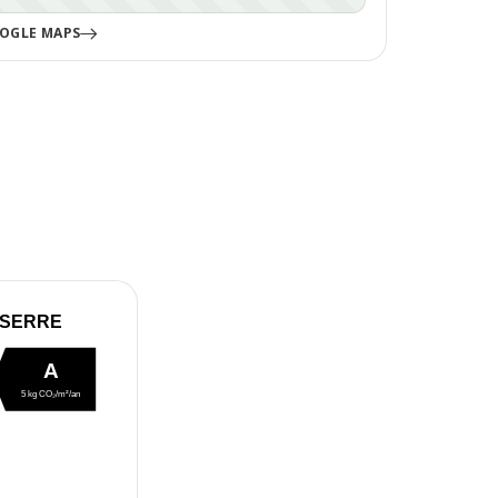
OGLE MAPS
 SERRE
A
5 kg CO₂/m²/an