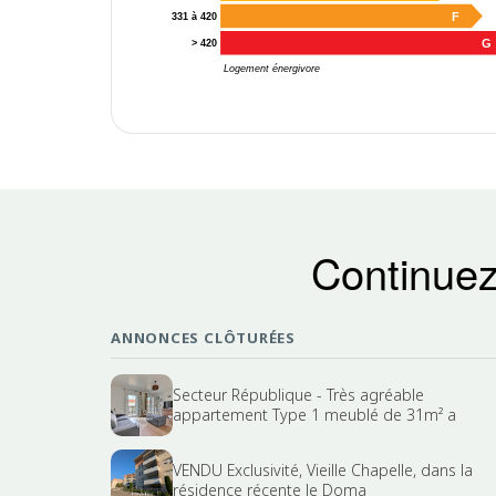
F
331 à 420
G
> 420
Logement énergivore
Continuez
ANNONCES CLÔTURÉES
Secteur République - Très agréable
appartement Type 1 meublé de 31m² a
VENDU Exclusivité, Vieille Chapelle, dans la
résidence récente le Doma