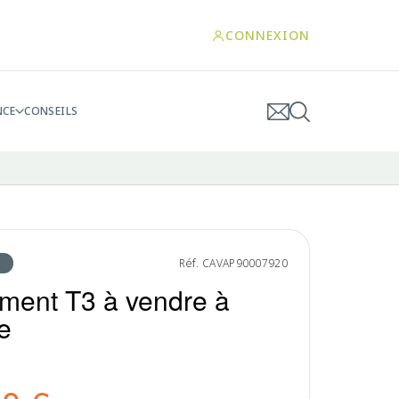
CONNEXION
NCE
CONSEILS
Réf. CAVAP90007920
ment T3 à vendre à
e