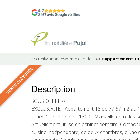
4.7
2 167 avis Google vérifiés
Accueil
›
Annonces
›
Vente dans le 13001
›
Appartement T3 à
VENTE CLÔTURÉE
8 photos
Description
VENDU
SOUS OFFRE //
EXCLUSIVITE - Appartement T3 de 77,57 m2 au 1
située 12 rue Colbert 13001 Marseille entre les
Actuellement utilisé en cabinet dentaire. Composé
cuisine indépendante, de deux chambres, d'une 