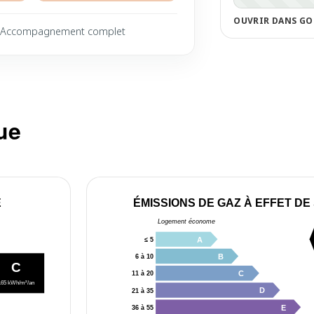
OUVRIR DANS GO
Accompagnement complet
ue
E
ÉMISSIONS DE GAZ À EFFET DE
Logement économe
A
≤ 5
B
6 à 10
C
C
11 à 20
165 kWh/m²/an
D
21 à 35
E
36 à 55