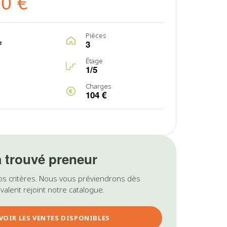
00 €
Pièces
²
3
Étage
1/5
Charges
104 €
a trouvé preneur
os critères. Nous vous préviendrons dès
valent rejoint notre catalogue.
VOIR LES VENTES DISPONIBLES