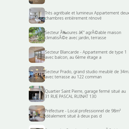
Très agrébale et lumineux Appartement deu
chambres entièrement rénové
Secteur Ã‰oures â€“ agrÃ©able maison
climatisÃ©e avec jardin, terrasse
Secteur Blancarde - Appartement de type 1
avec balcon, au 6ème étage a
Secteur Prado, grand studio meublé de 34m
avec terrasse au 122 comman
Quartier Saint Pierre, garage fermé situé au
31 RUE PASCAL RUINAT 130
Préfecture - Local professionnel de 98m²
idéalement situé à deux pas d