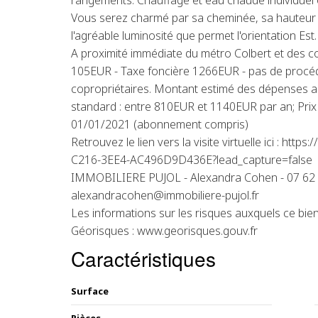
rangements. Chauffage et eau chaude individuel él
Vous serez charmé par sa cheminée, sa hauteur 
l'agréable luminosité que permet l'orientation Est
A proximité immédiate du métro Colbert et des
105EUR - Taxe foncière 1266EUR - pas de procédu
copropriétaires. Montant estimé des dépenses a
standard : entre 810EUR et 1140EUR par an; Pri
01/01/2021 (abonnement compris)
Retrouvez le lien vers la visite virtuelle ici : ht
C216-3EE4-AC496D9D436E?lead_capture=false
IMMOBILIERE PUJOL - Alexandra Cohen - 07 62 
alexandracohen@immobiliere-pujol.fr
Les informations sur les risques auxquels ce bien
Géorisques : www.georisques.gouv.fr
Caractéristiques
Surface