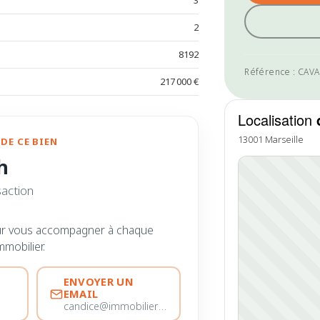
3
2
8192
Référence : CAV
217 000 €
Localisation
13001 Marseille
DE CE BIEN
h
saction
ur vous accompagner à chaque
mmobilier.
ENVOYER UN
EMAIL
candice@immobiliere-pujol.fr