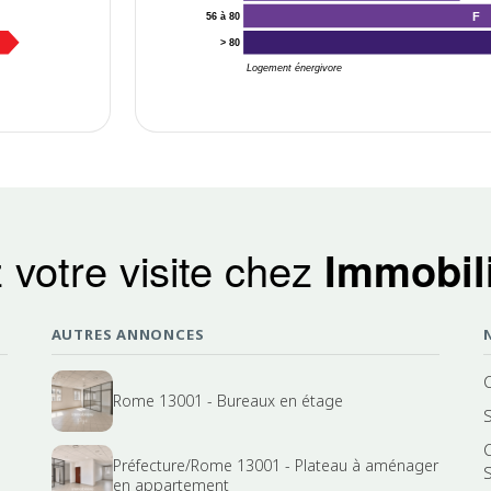
F
56 à 80
> 80
Logement énergivore
 votre visite chez
Immobili
AUTRES ANNONCES
Rome 13001 - Bureaux en étage
Préfecture/Rome 13001 - Plateau à aménager
S
en appartement