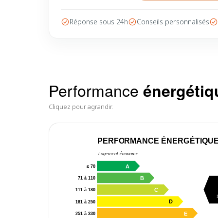
Réponse sous 24h
Conseils personnalisés
Performance
énergétiq
Cliquez pour agrandir.
PERFORMANCE ÉNERGÉTIQU
Logement économe
A
≤ 70
B
71 à 110
C
111 à 180
D
181 à 250
E
251 à 330