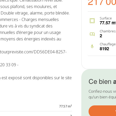
217 0
ectrique. Climatisation réversible.
sous plafond, ses moulures, et
. Double vitrage, alarme, porte blindée.
Surface
 commerces - Charges mensuelles
77.57 m
re vis à vis du syndicat des
Chambres
nnuelles d'énergie pour un usage
2
x moyens des énergies indexés au
Chauffage
8192
tps://tour.previsite.com/DD56DE04-8257-
20 33 09 -
 est exposé sont disponibles sur le site
Ce bien
Confiez-nous v
qu'un bien équi
77.57 m²