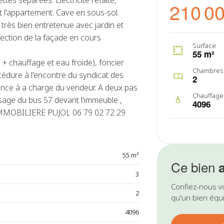
ettes séparées. Electricité refaite,
210 0
t l'appartement. Cave en sous-sol.
rès bien entretenue avec jardin et
fection de la façade en cours
Surface
55 m²
 chauffage et eau froide), foncier
Chambres
édure à l'encontre du syndicat des
2
ence à a charge du vendeur. A deux pas
Chauffage
age du bus 57 devant l'immeuble ,
4096
. IMMOBILIERE PUJOL 06 79 02 72 29
55 m²
Ce bien
3
Confiez-nous v
2
qu'un bien équi
4096