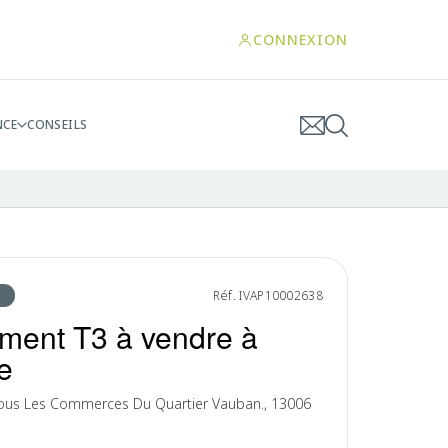
CONNEXION
NCE
CONSEILS
Réf. IVAP10002638
ment T3 à vendre à
e
ous Les Commerces Du Quartier Vauban., 13006