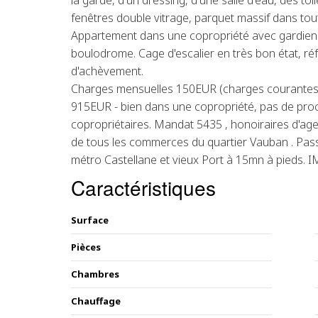
la garde, d'un dressing, d'une salle d'eau, des toil
fenêtres double vitrage, parquet massif dans tou
Appartement dans une copropriété avec gardien t
boulodrome. Cage d'escalier en très bon état, ré
d'achèvement.
Charges mensuelles 150EUR (charges courantes +
915EUR - bien dans une copropriété, pas de proc
copropriétaires. Mandat 5435 , honoiraires d'ag
de tous les commerces du quartier Vauban . Pass
métro Castellane et vieux Port à 15mn à pieds
Caractéristiques
Surface
Pièces
Chambres
Chauffage