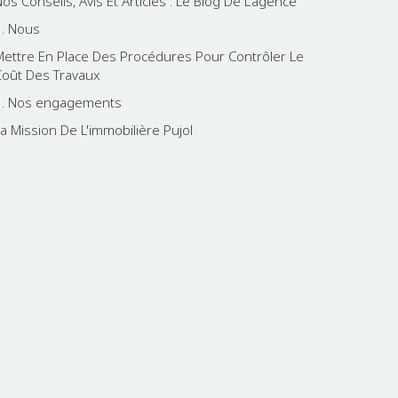
os Conseils, Avis Et Articles : Le Blog De L'agence
1. Nous
Mettre En Place Des Procédures Pour Contrôler Le
Coût Des Travaux
3. Nos engagements
La Mission De L'immobilière Pujol