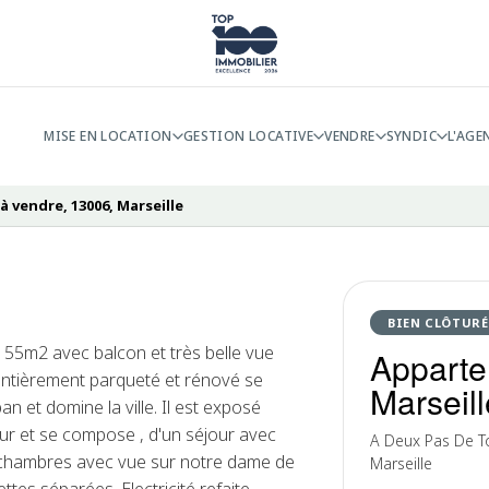
MISE EN LOCATION
GESTION LOCATIVE
VENDRE
SYNDIC
L'AGE
 vendre, 13006, Marseille
BIEN CLÔTURÉ
5m2 avec balcon et très belle vue
Apparte
 entièrement parqueté et rénové se
Marseill
 et domine la ville. Il est exposé
ur et se compose , d'un séjour avec
A Deux Pas De T
 chambres avec vue sur notre dame de
Marseille