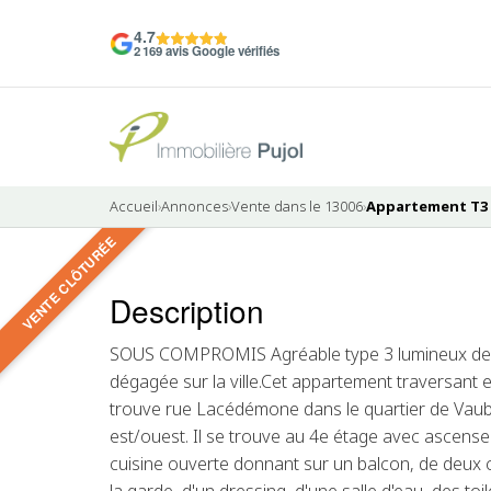
4.7
2 169 avis Google vérifiés
Accueil
›
Annonces
›
Vente dans le 13006
›
Appartement T3 à
VENTE CLÔTURÉE
10 photos
Description
VENDU
SOUS COMPROMIS Agréable type 3 lumineux de 5
dégagée sur la ville.Cet appartement traversant
trouve rue Lacédémone dans le quartier de Vauban
est/ouest. Il se trouve au 4e étage avec ascense
cuisine ouverte donnant sur un balcon, de deux