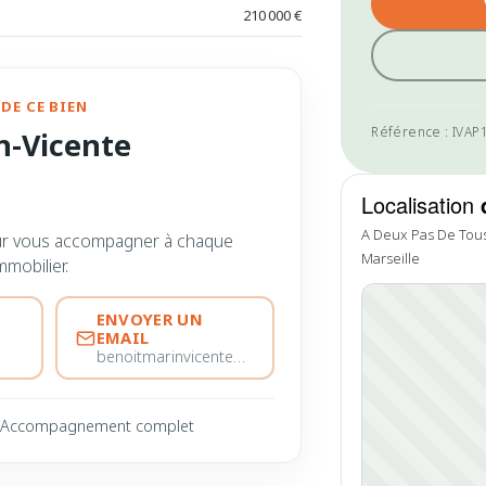
210 000 €
DE CE BIEN
Référence : IVA
n-Vicente
Localisation
A Deux Pas De Tou
ur vous accompagner à chaque
Marseille
mmobilier.
ENVOYER UN
EMAIL
benoitmarinvicente@immobiliere-pujol.fr
Accompagnement complet