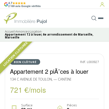
4.7
2 169 avis Google vérifiés
Accueil
›
Annonces
›
Location
›
Appartement T2 à louer, 6e arrondissement de Marseille,
Marseille
LOCATION CLÔTURÉE
Pas de photo disponible
LOUÉ
Réf. L000927
BIEN CLÔTURÉ
Appartement 2 piÃ¨ces à louer
134 C AVENUE DE TOULON, — CANTINI
721 €/mois
Surface
Pièces