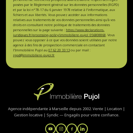
posées par le Règlement général sur les données personnelles (RGPD)
et par la loi n°78-17 du 6 janvier 1978 relative à l'informatique, aux
fichiers et aux libertés. Vous pouvez accéder aux informations
relatives aux traitements de vos données personnelles ainsi qu'à vos
droits en consultant notre politique de traitements des données
personnelles sur la page suivante :
https://www.declarations-
juridiques.fr/processing-policy/immobiliere-pujol_056808868
. Vous
pouvez vous opposer à ce que vos données soient utilisées par notre
agence à des fins de prospection commerciale en contactant
l'Immobilière Pujol au
07 62 20 33 13
ou par mail :
rgpd@immobiliere-pujol.fr
Agence indépendante à Marseille depuis 2002. Vente | Location |
Gestion locative | Syndic — Engagés pour votre confiance.