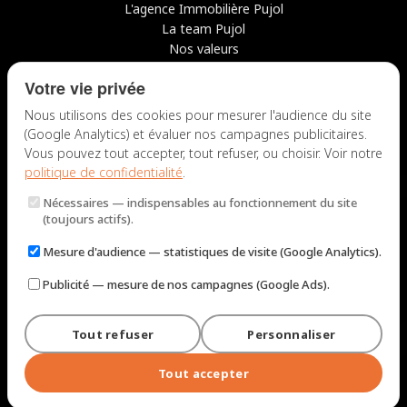
L'agence Immobilière Pujol
La team Pujol
Nos valeurs
Avis clients
Votre vie privée
Conseils
Candidater chez nous
Nous utilisons des cookies pour mesurer l'audience du site
(Google Analytics) et évaluer nos campagnes publicitaires.
NOUS CONTACTER
Vous pouvez tout accepter, tout refuser, ou choisir. Voir notre
politique de confidentialité
.
7 rue du Docteur Fiolle, 13006 Marseille
Nécessaires
— indispensables au fonctionnement du site
Lun – Jeu : 9h – 12h / 14h – 18h
(toujours actifs).
Ven : 9h – 12h / 14h – 17h
Mesure d'audience
— statistiques de visite (Google Analytics).
NOUS ÉCRIRE
Publicité
— mesure de nos campagnes (Google Ads).
Tout refuser
Personnaliser
© 2026 Immobilière Pujol — Marseille. Tous droits réservés.
Mentions légales et tarifs
Politique de confidentialité
Plan du site
Tout accepter
Gérer les cookies
Conçu par
Perel Web Studio