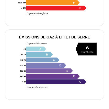
F
331 à 420
G
> 420
Logement énergivore
ÉMISSIONS DE GAZ À EFFET DE SERRE
Logement économe
A
A
≤ 5
3 kg CO₂/m²/an
B
6 à 10
C
11 à 20
D
21 à 35
E
36 à 55
F
56 à 80
G
> 80
Logement énergivore