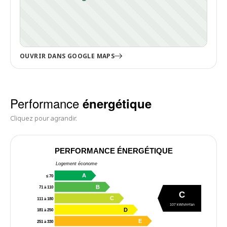
OUVRIR DANS GOOGLE MAPS
Performance
énergétique
Cliquez pour agrandir.
PERFORMANCE ÉNERGÉTIQUE
Logement économe
A
≤ 70
B
71 à 110
C
C
111 à 180
107 kWh/m²/an
D
181 à 250
E
251 à 330