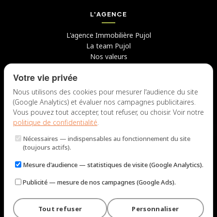
L'AGENCE
L'agence Immobilière Pujol
La team Pujol
Nos valeurs
Avis clients
Votre vie privée
Conseils
Candidater chez nous
Nous utilisons des cookies pour mesurer l'audience du site
(Google Analytics) et évaluer nos campagnes publicitaires.
NOUS CONTACTER
Vous pouvez tout accepter, tout refuser, ou choisir. Voir notre
politique de confidentialité
.
7 rue du Docteur Fiolle, 13006 Marseille
Nécessaires
— indispensables au fonctionnement du site
Lun – Jeu : 9h – 12h / 14h – 18h
(toujours actifs).
Ven : 9h – 12h / 14h – 17h
Mesure d'audience
— statistiques de visite (Google Analytics).
NOUS ÉCRIRE
Publicité
— mesure de nos campagnes (Google Ads).
Tout refuser
Personnaliser
© 2026 Immobilière Pujol — Marseille. Tous droits réservés.