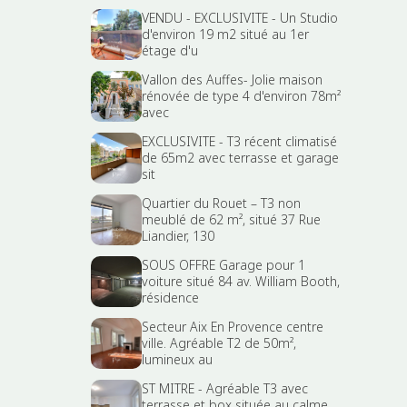
VENDU - EXCLUSIVITE - Un Studio
d'environ 19 m2 situé au 1er
étage d'u
Vallon des Auffes- Jolie maison
rénovée de type 4 d'environ 78m²
avec
EXCLUSIVITE - T3 récent climatisé
de 65m2 avec terrasse et garage
sit
Quartier du Rouet – T3 non
meublé de 62 m², situé 37 Rue
Liandier, 130
SOUS OFFRE Garage pour 1
voiture situé 84 av. William Booth,
résidence
Secteur Aix En Provence centre
ville. Agréable T2 de 50m²,
lumineux au
ST MITRE - Agréable T3 avec
terrasse et box située au calme