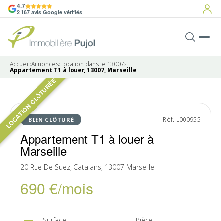
4.7
2 167 avis Google vérifiés
Accueil
›
Annonces
›
Location dans le 13007
›
Appartement T1 à louer, 13007, Marseille
LOCATION CLÔTURÉE
4 photos
LOUÉ
Réf. L000955
BIEN CLÔTURÉ
Appartement T1 à louer à
Marseille
20 Rue De Suez, Catalans, 13007 Marseille
690 €/mois
Surface
Pièce