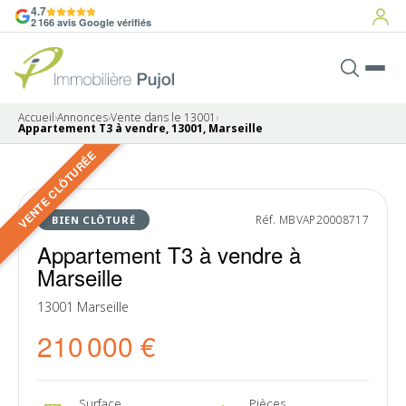
4.7
2 166 avis Google vérifiés
Accueil
›
Annonces
›
Vente dans le 13001
›
Appartement T3 à vendre, 13001, Marseille
VENTE CLÔTURÉE
7 photos
VENDU
Réf. MBVAP20008717
BIEN CLÔTURÉ
Appartement T3 à vendre à
Marseille
13001 Marseille
210 000 €
Surface
Pièces