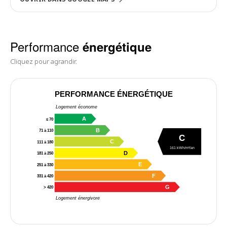
Performance
énergétique
Cliquez pour agrandir.
PERFORMANCE ÉNERGÉTIQUE
Logement économe
A
≤ 70
B
71 à 110
C
C
111 à 180
161 kWh/m²/an
D
181 à 250
E
251 à 330
F
331 à 420
G
> 420
Logement énergivore