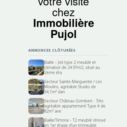
votre visite
chez
Immobilière
Pujol
ANNONCES CLÔTURÉES
Baille – Joli type 2 meublé et
climatisé de 24.97m2, situé au
2ème éta
Secteur Sainte-Marguerite / Les
Moulins, agréable Studio de
34,1m² dan
Secteur Château Gombert - Très
agréable appartement Type 4 de
82m² ave
Baille/Timone - T2 meublé rénové
en 1er étage d'un immeuble