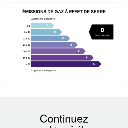
ÉMISSIONS DE GAZ À EFFET DE SERRE
Logement économe
A
≤ 5
B
B
6 à 10
10 kg CO₂/m²/an
C
11 à 20
D
21 à 35
E
36 à 55
F
56 à 80
G
> 80
Logement énergivore
Continuez