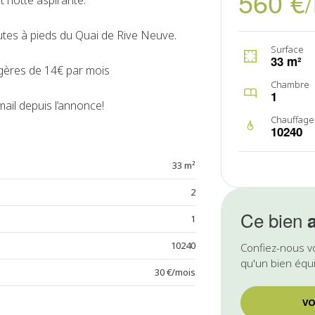
560 €
t hotte aspirante.
nutes à pieds du Quai de Rive Neuve.
Surface
33 m²
agères de 14€ par mois
Chambre
1
ail depuis l’annonce!
Chauffage
10240
33 m²
2
Ce bien
1
10240
Confiez-nous v
qu'un bien équi
30 €/mois
VO