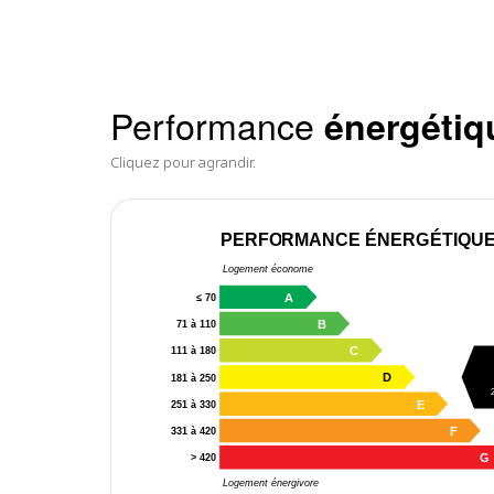
Performance
énergétiq
Cliquez pour agrandir.
PERFORMANCE ÉNERGÉTIQU
Logement économe
A
≤ 70
B
71 à 110
C
111 à 180
D
181 à 250
E
251 à 330
F
331 à 420
G
> 420
Logement énergivore