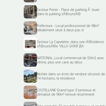
Secteur Perier - Place de parking Ã louer
dans le parking sÃ©curisÃ©
Préfecture - Local professionnel de 98m²
idéalement situé à deux pas d
Secteur La Capelette, dans une rÃ©sidence
sÃ©curisÃ©e 'VILLA SAINT JEA
NATIONAL, Local commercial de 50m2 avec
vitrine, plus une cave au deso
Nichée dans un écrin de verdure sécurisé de
14 hectares, la résidence
CASTELLANE Grand type 3 lumineux et
climatisé de 90m² renové récemment