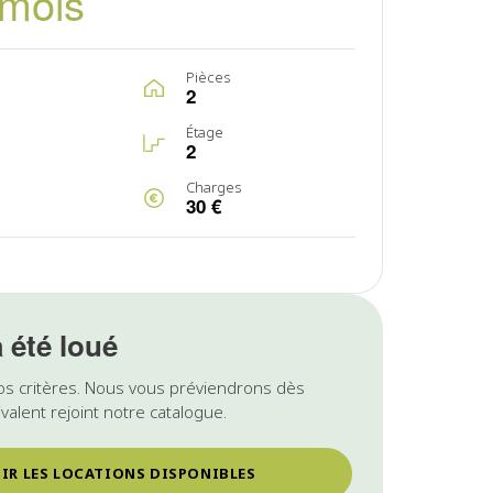
/mois
Pièces
2
Étage
2
Charges
30 €
a été loué
os critères. Nous vous préviendrons dès
valent rejoint notre catalogue.
IR LES LOCATIONS DISPONIBLES