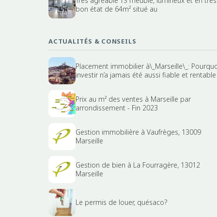
Très agréable T3 meublé, lumineux et en très
bon état de 64m² situé au
ACTUALITÉS & CONSEILS
Placement immobilier à\_Marseille\_: Pourquo
investir n’a jamais été aussi fiable et rentable
Prix au m² des ventes à Marseille par
arrondissement - Fin 2023
Gestion immobilière à Vaufrèges, 13009
Marseille
Gestion de bien à La Fourragère, 13012
Marseille
Le permis de louer, quésaco?