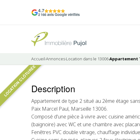
4.7
2 166 avis Google vérifiés
Accueil
›
Annonces
›
Location dans le 13006
›
Appartement T2
LOCATION CLÔTURÉE
5 photos
Description
LOUÉ
Appartement de type 2 situé au 2ème étage sans
Paix Marcel Paul, Marseille 13006.
Composé d'une pièce à vivre avec cuisine améri
(baignoire) avec WC et une chambre avec placar
Fenêtres PVC double vitrage, chauffage individuel