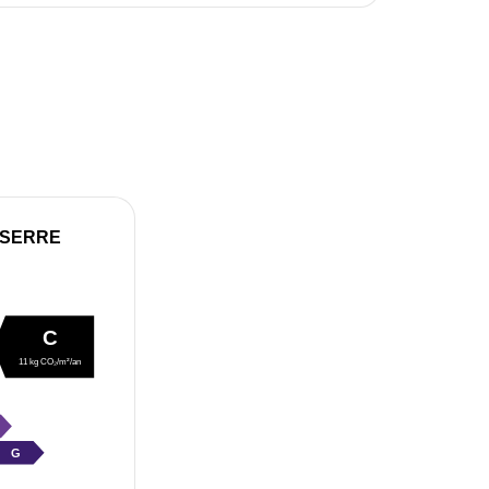
 SERRE
C
11 kg CO₂/m²/an
G