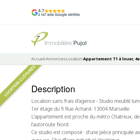
4.7
2 167 avis Google vérifiés
Accueil
›
Annonces
›
Location
›
Appartement T1 à louer, 4e
LOCATION CLÔTURÉE
Pas de photo disponible
Description
LOUÉ
Location sans frais d'agence - Studio meublé lum
1er étage du 9 Rue Achard- 13004 Marseille.
L'appartement est proche du métro Chatreux, d
l'autoroute Nord .
Ce studio est composé : d'une pièce principale av