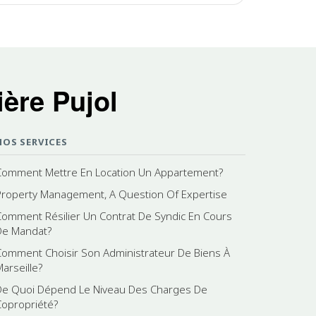
ère Pujol
NOS SERVICES
Comment Mettre En Location Un Appartement?
Property Management, A Question Of Expertise
Comment Résilier Un Contrat De Syndic En Cours
De Mandat?
Comment Choisir Son Administrateur De Biens À
Marseille?
De Quoi Dépend Le Niveau Des Charges De
Copropriété?