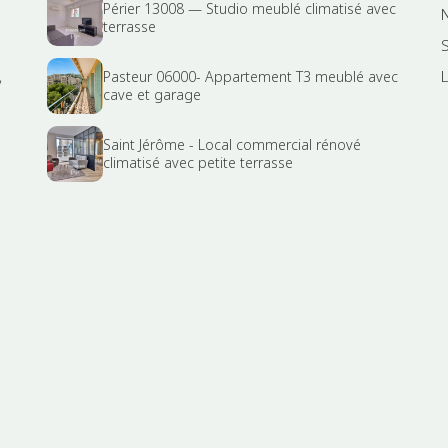
Périer 13008 — Studio meublé climatisé avec
terrasse
,
Pasteur 06000- Appartement T3 meublé avec
cave et garage
Saint Jérôme - Local commercial rénové
climatisé avec petite terrasse