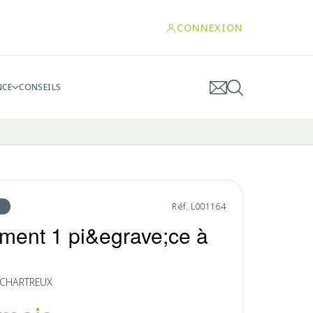
CONNEXION
NCE
CONSEILS
Réf. L001164
ment 1 pi&egrave;ce à
— CHARTREUX