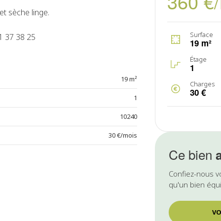
360 €
et sèche linge.
Surface
1 37 38 25
19 m²
Étage
1
19 m²
Charges
30 €
1
10240
30 €/mois
Ce bien
Confiez-nous v
qu'un bien équi
VO