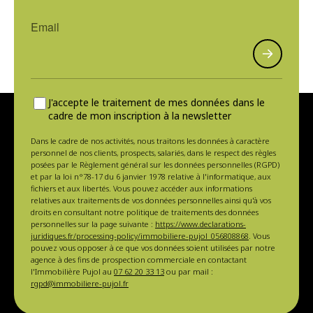
J'accepte le traitement de mes données dans le
cadre de mon inscription à la newsletter
Dans le cadre de nos activités, nous traitons les données à caractère
personnel de nos clients, prospects, salariés, dans le respect des règles
posées par le Règlement général sur les données personnelles (RGPD)
et par la loi n°78-17 du 6 janvier 1978 relative à l'informatique, aux
fichiers et aux libertés. Vous pouvez accéder aux informations
relatives aux traitements de vos données personnelles ainsi qu'à vos
droits en consultant notre politique de traitements des données
personnelles sur la page suivante :
https://www.declarations-
juridiques.fr/processing-policy/immobiliere-pujol_056808868
. Vous
pouvez vous opposer à ce que vos données soient utilisées par notre
agence à des fins de prospection commerciale en contactant
l'Immobilière Pujol au
07 62 20 33 13
ou par mail :
rgpd@immobiliere-pujol.fr