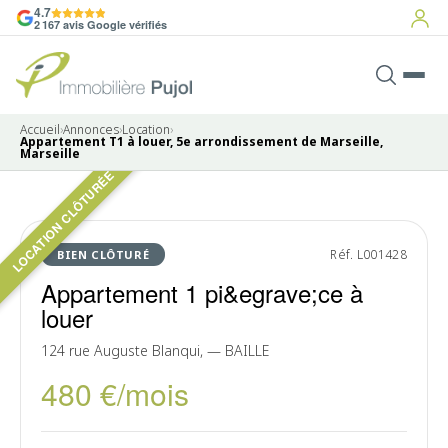
4.7
2 167 avis Google vérifiés
Accueil
›
Annonces
›
Location
›
Appartement T1 à louer, 5e arrondissement de Marseille,
Marseille
LOCATION CLÔTURÉE
Pas de photo disponible
LOUÉ
Réf. L001428
BIEN CLÔTURÉ
Appartement 1 pi&egrave;ce à
louer
124 rue Auguste Blanqui, — BAILLE
480 €/mois