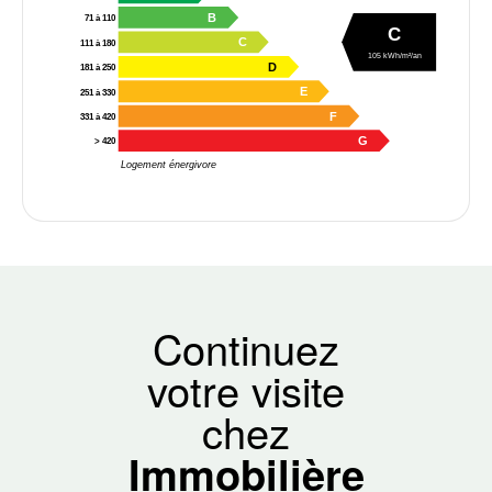
B
71 à 110
C
C
111 à 180
105 kWh/m²/an
D
181 à 250
E
251 à 330
F
331 à 420
G
> 420
Logement énergivore
Continuez
votre visite
chez
Immobilière