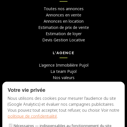
Toutes nos annonces
Annonces en vente
Annonces en location
Estimation de prix de vente
Estimation de loyer
Devis Gestion Locative
L'AGENCE
L'agence Immobilière Pujol
La team Pujol
Nos valeurs
Avis clients
Votre vie privée
Conseils
Candidater chez nous
Nous utilisons des cookies pour mesurer l'audience du site
(Google Analytics) et évaluer nos campagnes publicitaires.
NOUS CONTACTER
Vous pouvez tout accepter, tout refuser, ou choisir. Voir notre
politique de confidentialité
.
7 rue du Docteur Fiolle, 13006 Marseille
Nécessaires
— indispensables au fonctionnement du site