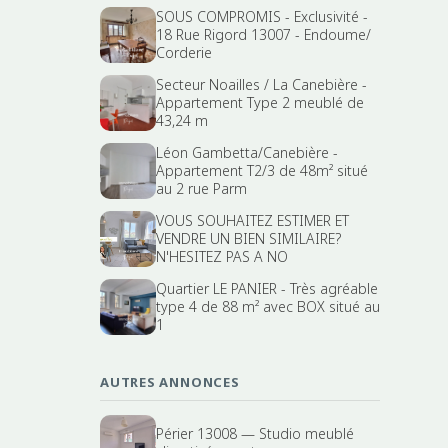
SOUS COMPROMIS - Exclusivité -
18 Rue Rigord 13007 - Endoume/
Corderie
Secteur Noailles / La Canebière -
Appartement Type 2 meublé de
43,24 m
Léon Gambetta/Canebière -
Appartement T2/3 de 48m² situé
au 2 rue Parm
VOUS SOUHAITEZ ESTIMER ET
VENDRE UN BIEN SIMILAIRE?
N'HESITEZ PAS A NO
Quartier LE PANIER - Très agréable
type 4 de 88 m² avec BOX situé au
1
AUTRES ANNONCES
Périer 13008 — Studio meublé