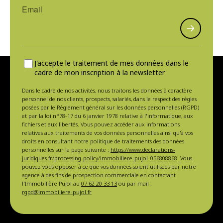
J'accepte le traitement de mes données dans le
cadre de mon inscription à la newsletter
Dans le cadre de nos activités, nous traitons les données à caractère
personnel de nos clients, prospects, salariés, dans le respect des règles
posées par le Règlement général sur les données personnelles (RGPD)
et par la loi n°78-17 du 6 janvier 1978 relative à l'informatique, aux
fichiers et aux libertés. Vous pouvez accéder aux informations
relatives aux traitements de vos données personnelles ainsi qu'à vos
droits en consultant notre politique de traitements des données
personnelles sur la page suivante :
https://www.declarations-
juridiques.fr/processing-policy/immobiliere-pujol_056808868
. Vous
pouvez vous opposer à ce que vos données soient utilisées par notre
agence à des fins de prospection commerciale en contactant
l'Immobilière Pujol au
07 62 20 33 13
ou par mail :
rgpd@immobiliere-pujol.fr