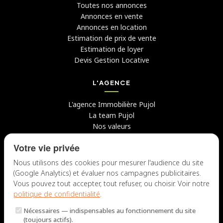
Toutes nos annonces
Annonces en vente
Annonces en location
Estimation de prix de vente
Estimation de loyer
Devis Gestion Locative
L'AGENCE
L'agence Immobilière Pujol
La team Pujol
Nos valeurs
Avis clients
Votre vie privée
Conseils
Candidater chez nous
Nous utilisons des cookies pour mesurer l'audience du site
(Google Analytics) et évaluer nos campagnes publicitaires.
NOUS CONTACTER
Vous pouvez tout accepter, tout refuser, ou choisir. Voir notre
politique de confidentialité
.
7 rue du Docteur Fiolle, 13006 Marseille
Nécessaires
— indispensables au fonctionnement du site
Lun – Jeu : 9h – 12h / 14h – 18h
(toujours actifs).