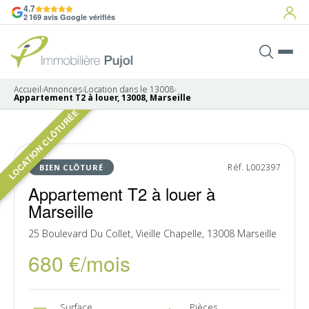
4.7
2 169 avis Google vérifiés
Accueil
›
Annonces
›
Location dans le 13008
›
Appartement T2 à louer, 13008, Marseille
LOCATION CLÔTURÉE
LOUÉ
Réf. L002397
BIEN CLÔTURÉ
Appartement T2 à louer à
Marseille
25 Boulevard Du Collet, Vieille Chapelle, 13008 Marseille
680 €/mois
Surface
Pièces