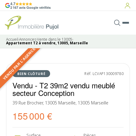
4.7
2 167 avis Google vérifiés
Accueil
›
Annonces
›
Vente dans le 13005
›
Appartement T2 à vendre, 13005, Marseille
VENDU PAR L'AGENCE
7 photos
VENDU
Réf. LCVAP130009780
BIEN CLÔTURÉ
Vendu - T2 39m2 vendu meublé
secteur Conception
39 Rue Brochier, 13005 Marseille, 13005 Marseille
155 000 €
Surface
Pièces