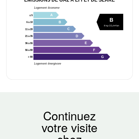
Logement économe
A
≤ 5
B
B
6 à 10
8 kg CO₂/m²/an
C
11 à 20
D
21 à 35
E
36 à 55
F
56 à 80
G
> 80
Logement énergivore
Continuez
votre visite
chez