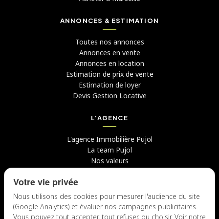
ANNONCES & ESTIMATION
Toutes nos annonces
Annonces en vente
Annonces en location
Estimation de prix de vente
Estimation de loyer
Devis Gestion Locative
L'AGENCE
L'agence Immobilière Pujol
La team Pujol
Nos valeurs
Avis clients
Votre vie privée
Conseils
Candidater chez nous
Nous utilisons des cookies pour mesurer l'audience du site
(Google Analytics) et évaluer nos campagnes publicitaires.
NOUS CONTACTER
Vous pouvez tout accepter, tout refuser, ou choisir. Voir notre