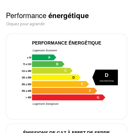
Performance
énergétique
Cliquez pour agrandir.
PERFORMANCE ÉNERGÉTIQUE
Logement économe
A
≤ 70
B
71 à 110
C
111 à 180
D
D
181 à 250
218 kWh/m²/an
E
251 à 330
F
331 à 420
G
> 420
Logement énergivore
ÉMISSIONS DE GAZ À EFFET DE SERRE