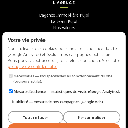
L'AGENCE
L'agence Immobilière Pujol
La team Pujol
Nos valeurs
Avis clients
Votre vie privée
Conseils
Candidater chez nous
Nous utilisons des cookies pour mesurer l'audience du site
(Google Analytics) et évaluer nos campagnes publicitaires.
NOUS CONTACTER
Vous pouvez tout accepter, tout refuser, ou choisir. Voir notre
politique de confidentialité
.
7 rue du Docteur Fiolle, 13006 Marseille
Nécessaires
— indispensables au fonctionnement du site
Lun – Jeu : 9h – 12h / 14h – 18h
(toujours actifs).
Ven : 9h – 12h / 14h – 17h
Mesure d'audience
— statistiques de visite (Google Analytics).
NOUS ÉCRIRE
Publicité
— mesure de nos campagnes (Google Ads).
Tout refuser
Personnaliser
© 2026 Immobilière Pujol — Marseille. Tous droits réservés.
Mentions légales et tarifs
Politique de confidentialité
Plan du site