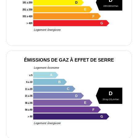
D
D
181 à 250
199 kWh/m²/an
E
251 à 330
F
331 à 420
G
> 420
Logement énergivore
ÉMISSIONS DE GAZ À EFFET DE SERRE
Logement économe
A
≤ 5
B
6 à 10
C
11 à 20
D
D
21 à 35
39 kg CO₂/m²/an
E
36 à 55
F
56 à 80
G
> 80
Logement énergivore