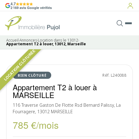
4.7
2 169 avis Google vérifiés
Accueil
›
Annonces
›
Location dans le 13012
›
Appartement T2 à louer, 13012, Marseille
LOCATION CLÔTURÉE
LOUÉ
Réf. L240088
BIEN CLÔTURÉ
Appartement T2 à louer à
MARSEILLE
116 Traverse Gaston De Flotte Rsd Bernard Palissy, La
Fourragere, 13012 MARSEILLE
785 €/mois