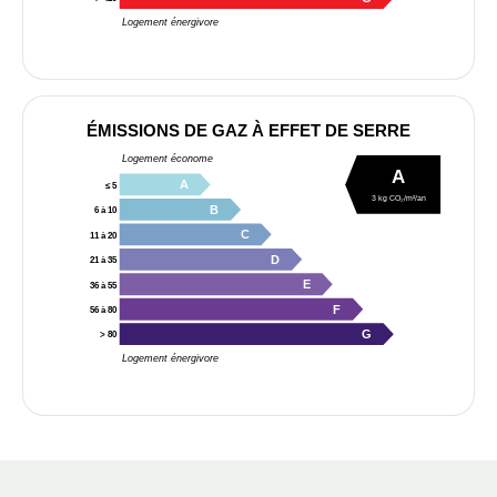
Logement énergivore
ÉMISSIONS DE GAZ À EFFET DE SERRE
Logement économe
A
A
≤ 5
3 kg CO₂/m²/an
B
6 à 10
C
11 à 20
D
21 à 35
E
36 à 55
F
56 à 80
G
> 80
Logement énergivore