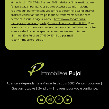
et par la loi n°78-17 du 6 janvier 1978 relative à l'informatique, aux
fichiers et aux libertés. Vous pouvez accéder aux informations
relatives aux traitements de vos données personnelles ainsi qu'à vos
droits en consultant notre politique de traitements des données
personnelles sur la page suivante :
https://www.declarations-
juridiques.fr/processing-policy/immobiliere-pujol_056808868
. Vous
pouvez vous opposer à ce que vos données soient utilisées par notre
agence à des fins de prospection commerciale en contactant
l'Immobilière Pujol au
07 62 20 33 13
ou par mail :
rgpd@immobiliere-pujol.fr
Agence indépendante à Marseille depuis 2002. Vente | Location |
Gestion locative | Syndic — Engagés pour votre confiance.