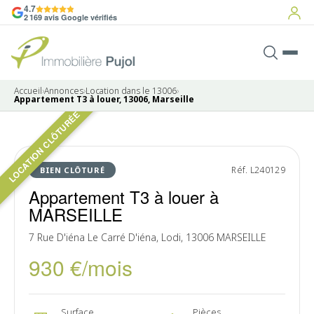
4.7
2 169 avis Google vérifiés
Accueil
›
Annonces
›
Location dans le 13006
›
Appartement T3 à louer, 13006, Marseille
LOCATION CLÔTURÉE
LOUÉ
Réf. L240129
BIEN CLÔTURÉ
Appartement T3 à louer à
MARSEILLE
7 Rue D'iéna Le Carré D'iéna, Lodi, 13006 MARSEILLE
930 €/mois
Surface
Pièces