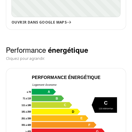
OUVRIR DANS GOOGLE MAPS
Performance
énergétique
Cliquez pour agrandir.
PERFORMANCE ÉNERGÉTIQUE
Logement économe
A
≤ 70
B
71 à 110
C
C
111 à 180
115 kWh/m²/an
D
181 à 250
E
251 à 330
F
331 à 420
G
> 420