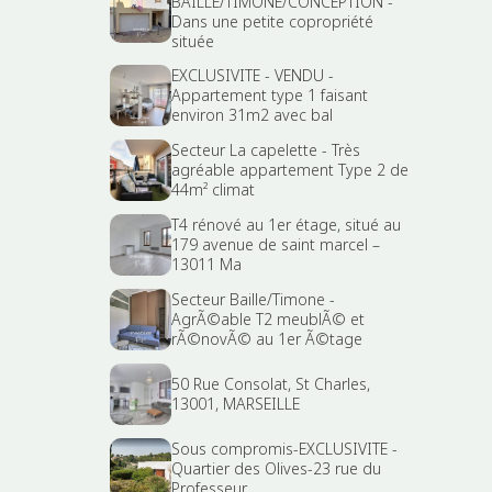
BAILLE/TIMONE/CONCEPTION -
Dans une petite copropriété
située
EXCLUSIVITE - VENDU -
Appartement type 1 faisant
environ 31m2 avec bal
Secteur La capelette - Très
agréable appartement Type 2 de
44m² climat
T4 rénové au 1er étage, situé au
179 avenue de saint marcel –
13011 Ma
Secteur Baille/Timone -
AgrÃ©able T2 meublÃ© et
rÃ©novÃ© au 1er Ã©tage
50 Rue Consolat, St Charles,
13001, MARSEILLE
Sous compromis-EXCLUSIVITE -
Quartier des Olives-23 rue du
Professeur