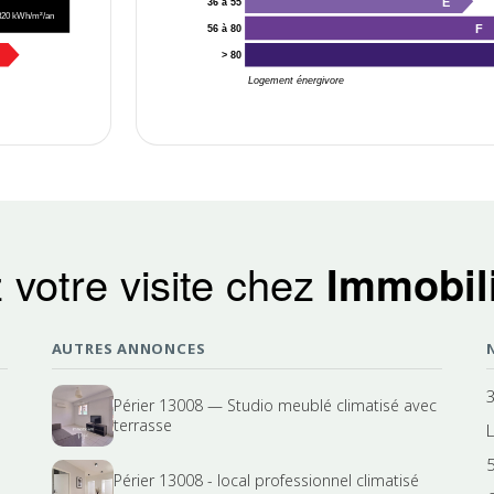
E
36 à 55
320 kWh/m²/an
F
56 à 80
> 80
Logement énergivore
 votre visite chez
Immobili
AUTRES ANNONCES
Périer 13008 — Studio meublé climatisé avec
terrasse
Périer 13008 - local professionnel climatisé