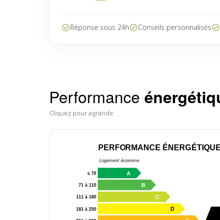
Réponse sous 24h
Conseils personnalisés
Performance
énergétiq
Cliquez pour agrandir.
PERFORMANCE ÉNERGÉTIQU
Logement économe
A
≤ 70
B
71 à 110
C
111 à 180
D
181 à 250