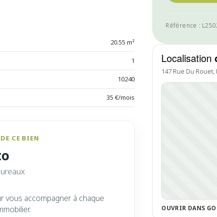
Référence : L25
20.55 m²
Localisation
1
147 Rue Du Rouet,
10240
35 €/mois
DE CE BIEN
to
bureaux
ur vous accompagner à chaque
OUVRIR DANS GO
mmobilier.