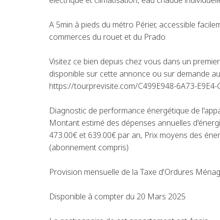
électrique et climatisation, eau chaude individuell
A 5min à pieds du métro Périer, accessible facile
commerces du rouet et du Prado
Visitez ce bien depuis chez vous dans un premier t
disponible sur cette annonce ou sur demande au
https://tour.previsite.com/C499E948-6A73-E9E
Diagnostic de performance énergétique de l'appa
Montant estimé des dépenses annuelles d'énergi
473.00€ et 639.00€ par an, Prix moyens des éne
(abonnement compris)
Provision mensuelle de la Taxe d'Ordures Ménagèr
Disponible à compter du 20 Mars 2025