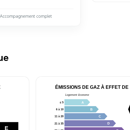
Accompagnement complet
ue
E
ÉMISSIONS DE GAZ À EFFET DE
Logement économe
A
≤ 5
B
6 à 10
C
11 à 20
D
21 à 35
E