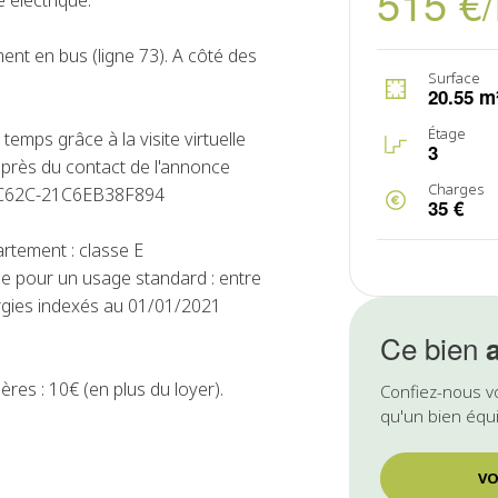
515 €
e électrique.
ment en bus (ligne 73). A côté des
Surface
20.55 m
Étage
emps grâce à la visite virtuelle
3
près du contact de l'annonce
Charges
4-C62C-21C6EB38F894
35 €
rtement : classe E
e pour un usage standard : entre
rgies indexés au 01/01/2021
Ce bien
es : 10€ (en plus du loyer).
Confiez-nous v
qu'un bien équi
VO