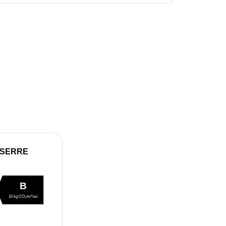
 SERRE
B
10 kg CO₂/m²/an