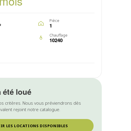
/mois
Pièce
²
1
Chauffage
10240
a été loué
os critères. Nous vous préviendrons dès
valent rejoint notre catalogue.
IR LES LOCATIONS DISPONIBLES