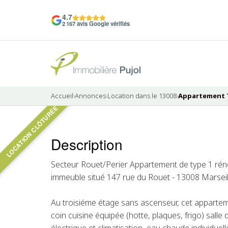
4.7
2 167 avis Google vérifiés
Accueil
›
Annonces
›
Location dans le 13008
›
Appartement T1
LOCATION CLÔTURÉE
Description
LOUÉ
Secteur Rouet/Perier Appartement de type 1 rénov
immeuble situé 147 rue du Rouet - 13008 Marseil
Au troisiéme étage sans ascenseur, cet appartem
coin cuisine équipée (hotte, plaques, frigo) salle