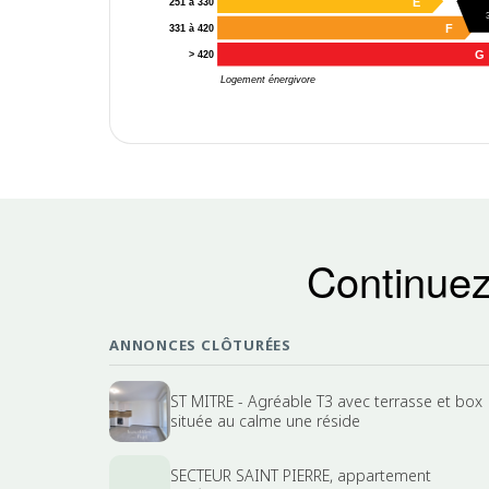
E
251 à 330
F
331 à 420
G
> 420
Logement énergivore
Continuez
ANNONCES CLÔTURÉES
ST MITRE - Agréable T3 avec terrasse et box
située au calme une réside
SECTEUR SAINT PIERRE, appartement