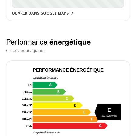
OUVRIR DANS GOOGLE MAPS
Performance
énergétique
Cliquez pour agrandir.
PERFORMANCE ÉNERGÉTIQUE
Logement économe
A
≤ 70
B
71 à 110
C
111 à 180
D
181 à 250
E
E
251 à 330
262 kWh/m²/an
F
331 à 420
G
> 420
Logement énergivore