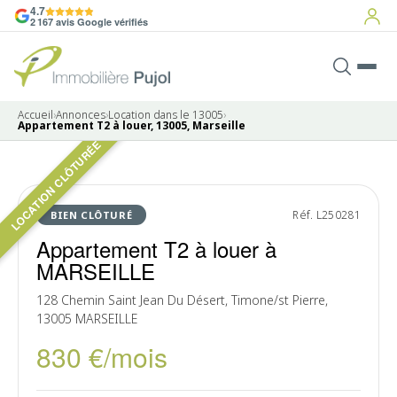
4.7
2 167 avis Google vérifiés
Accueil
›
Annonces
›
Location dans le 13005
›
Appartement T2 à louer, 13005, Marseille
LOCATION CLÔTURÉE
LOUÉ
Réf. L250281
BIEN CLÔTURÉ
Appartement T2 à louer à
MARSEILLE
128 Chemin Saint Jean Du Désert, Timone/st Pierre,
13005 MARSEILLE
830 €/mois