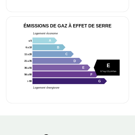
ÉMISSIONS DE GAZ À EFFET DE SERRE
Logement économe
A
≤ 5
B
6 à 10
C
11 à 20
D
21 à 35
E
E
36 à 55
57 kg CO₂/m²/an
F
56 à 80
G
> 80
Logement énergivore