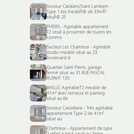
Secteur Catalans/Saint Lambert -
Type 1 bis meublÃ© de 33mÂ²
situÃ© 25
THIERS - Agréable appartement
T2 situé à proximité de toutes les
commo
Secteur Les Chartreux - Agréable
studio meublé situé au 23
boulevard d
Quartier Saint Pierre, garage
fermé situé au 31 RUE PASCAL
RUINAT 130
BAILLE, AgréableT2 meublé de
41m² avec terrasse et parking
situé au 6e
Secteur Castellane - Très agréable
appartement Type 2 de 41m²
situé au
Chartreux – Appartement de type
2 refait à neuf, situé au 2eme