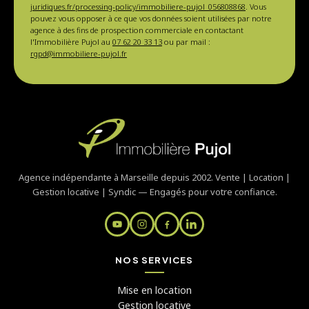
juridiques.fr/processing-policy/immobiliere-pujol_056808868
. Vous
pouvez vous opposer à ce que vos données soient utilisées par notre
agence à des fins de prospection commerciale en contactant
l'Immobilière Pujol au
07 62 20 33 13
ou par mail :
rgpd@immobiliere-pujol.fr
Agence indépendante à Marseille depuis 2002. Vente | Location |
Gestion locative | Syndic — Engagés pour votre confiance.
NOS SERVICES
Mise en location
Gestion locative