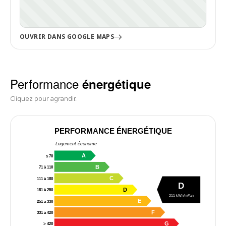
OUVRIR DANS GOOGLE MAPS
Performance
énergétique
Cliquez pour agrandir.
PERFORMANCE ÉNERGÉTIQUE
Logement économe
A
≤ 70
B
71 à 110
C
111 à 180
D
D
181 à 250
211 kWh/m²/an
E
251 à 330
F
331 à 420
G
> 420