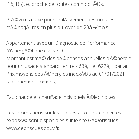
(16, B5), et proche de toutes commoditÃ©s.
PrÃ©voir la taxe pour l'enlÃ¨vement des ordures
mÃ©nagÃ¨res en plus du loyer de 20â‚¬/mois.
Appartement avec un Diagnostic de Performance
Ã‰nergÃ©tique classe D :
Montant estimÃ© des dÃ©penses annuelles d'Ã©nergie
pour un usage standard : entre 463â‚¬ et 627â‚¬ par an.
Prix moyens des Ã©nergies indexÃ©s au 01/01/2021
(abonnement compris).
Eau chaude et chauffage individuels Ã©lectriques.
Les informations sur les risques auxquels ce bien est
exposÃ© sont disponibles sur le site GÃ©orisques :
www.georisques.gouv.fr.