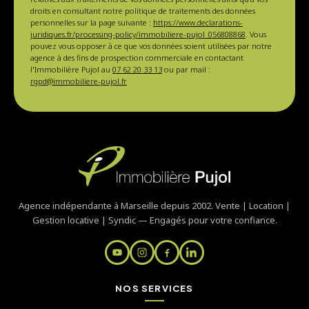
droits en consultant notre politique de traitements des données
personnelles sur la page suivante :
https://www.declarations-
juridiques.fr/processing-policy/immobiliere-pujol_056808868
. Vous
pouvez vous opposer à ce que vos données soient utilisées par notre
agence à des fins de prospection commerciale en contactant
l'Immobilière Pujol au
07 62 20 33 13
ou par mail :
rgpd@immobiliere-pujol.fr
Agence indépendante à Marseille depuis 2002. Vente | Location |
Gestion locative | Syndic — Engagés pour votre confiance.
NOS SERVICES