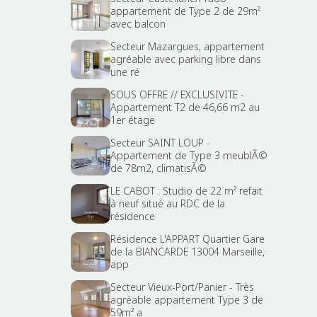
appartement de Type 2 de 29m²
avec balcon
Secteur Mazargues, appartement
agréable avec parking libre dans
une ré
SOUS OFFRE // EXCLUSIVITE -
Appartement T2 de 46,66 m2 au
1er étage
Secteur SAINT LOUP -
Appartement de Type 3 meublÃ©
de 78m2, climatisÃ©
LE CABOT : Studio de 22 m² refait
à neuf situé au RDC de la
résidence
Résidence L'APPART Quartier Gare
de la BlANCARDE 13004 Marseille,
app
Secteur Vieux-Port/Panier - Très
agréable appartement Type 3 de
59m² a