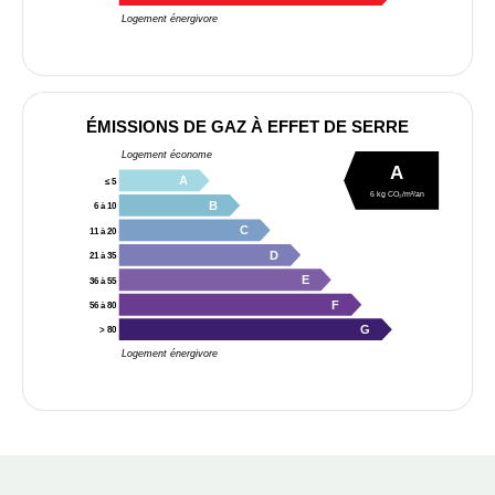
Logement énergivore
ÉMISSIONS DE GAZ À EFFET DE SERRE
Logement économe
A
A
≤ 5
6 kg CO₂/m²/an
B
6 à 10
C
11 à 20
D
21 à 35
E
36 à 55
F
56 à 80
G
> 80
Logement énergivore