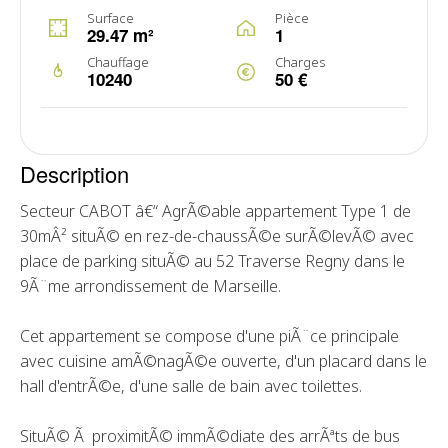
Surface
Pièce
29.47 m²
1
Chauffage
Charges
10240
50 €
Description
Secteur CABOT â€“ AgrÃ©able appartement Type 1 de
30mÂ² situÃ© en rez-de-chaussÃ©e surÃ©levÃ© avec
place de parking situÃ© au 52 Traverse Regny dans le
9Ã¨me arrondissement de Marseille.
Cet appartement se compose d'une piÃ¨ce principale
avec cuisine amÃ©nagÃ©e ouverte, d'un placard dans le
hall d'entrÃ©e, d'une salle de bain avec toilettes.
SituÃ© Ã proximitÃ© immÃ©diate des arrÃªts de bus