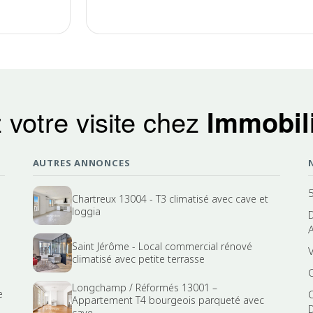
 votre visite chez
Immobili
AUTRES ANNONCES
Chartreux 13004 - T3 climatisé avec cave et
loggia
Saint Jérôme - Local commercial rénové
climatisé avec petite terrasse
Longchamp / Réformés 13001 –
e
Appartement T4 bourgeois parqueté avec
cave