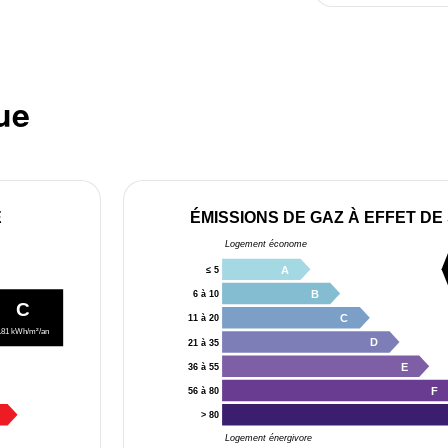
ue
E
ÉMISSIONS DE GAZ À EFFET DE
Logement économe
A
≤ 5
B
6 à 10
C
C
11 à 20
181 kWh/m²/an
D
21 à 35
E
36 à 55
F
56 à 80
> 80
Logement énergivore