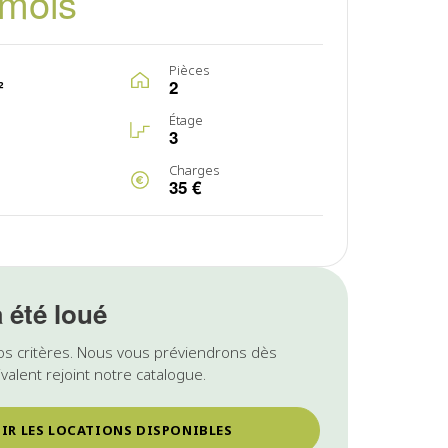
/mois
Pièces
²
2
Étage
3
Charges
35 €
a été loué
os critères. Nous vous préviendrons dès
valent rejoint notre catalogue.
IR LES LOCATIONS DISPONIBLES