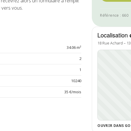
recevrez alors un formulaire à remplir.
 vers vous.
Référence : 660
Localisation
18 Rue Achard – 1
34.06 m²
2
1
10240
35 €/mois
OUVRIR DANS GO