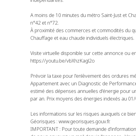
indépendantes.
A moins de 10 minutes du métro Saint-Just et Cha
n°42 et n°72.
À proximité des commerces et commodités du qua
Chauffage et eau chaude individuels électriques.
Visite virtuelle disponible sur cette annonce ou en
https://youtu.be/vbXhzKagl2o
Prévoir la taxe pour l'enlèvement des ordures m
Appartement avec un Diagnostic de Performance
estimé des dépenses annuelles d'énergie pour u
par an. Prix moyens des énergies indexés au 0
Les informations sur les risques auxquels ce bien
Géorisques : www.georisques.gouv.fr.
IMPORTANT : Pour toute demande d'information 