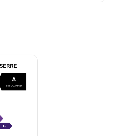
 SERRE
A
6 kg CO₂/m²/an
G