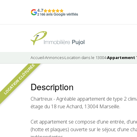
4.7
2 166 avis Google vérifiés
Accueil
›
Annonces
›
Location dans le 13004
›
Appartement T2
LOCATION CLÔTURÉE
6 photos
Description
LOUÉ
Chartreux - Agréable appartement de type 2 climat
étage du 18 rue Achard, 13004 Marseille.
Cet appartement se compose d'une entrée, d'un
(hotte et plaques) ouverte sur le séjour, d'une ch