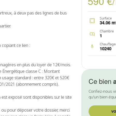
590 €
rtreux, à deux pas des lignes de bus
Surface
34.06 m
rtier.
Chambre
1
Chauffage
 copiant ce lien :
10240
énagères en plus du loyer de 12€/mois.
 Énergétique classe C : Montant
n usage standard : entre 320€ et 520€
Ce bien
1/01/2021 (abonnement compris).
Confiez-nous v
 est exposé sont disponibles sur le site
qu'un bien équi
ou pour déposer votre dossier, merci
VO