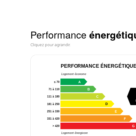
Performance
énergétiq
Cliquez pour agrandir.
PERFORMANCE ÉNERGÉTIQU
Logement économe
A
≤ 70
B
71 à 110
C
111 à 180
D
181 à 250
E
251 à 330
F
331 à 420
G
> 420
Logement énergivore